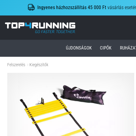
Ingyenes házhozszállítás 45 000 Ft
vásárlás eseté
Top4Running.hu
ÚJDONSÁGOK
CIPŐK
RUHÁZA
Felszerelés
Kiegészítők