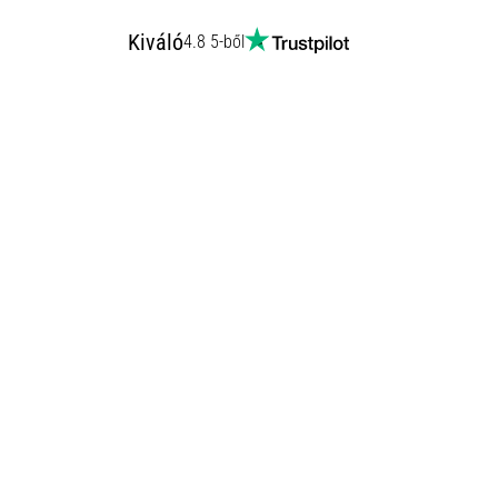
Kiváló
4.8 5-ből