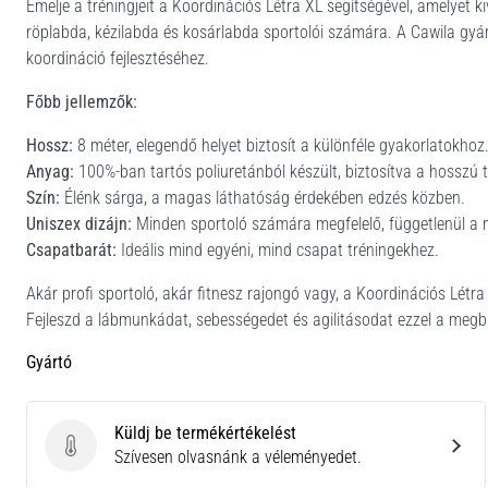
Emelje a tréningjeit a Koordinációs Létra XL segítségével, amelyet k
röplabda, kézilabda és kosárlabda sportolói számára. A Cawila gyártj
koordináció fejlesztéséhez.
Főbb jellemzők:
Hossz:
8 méter, elegendő helyet biztosít a különféle gyakorlatokhoz
Anyag:
100%-ban tartós poliuretánból készült, biztosítva a hosszú t
Szín:
Élénk sárga, a magas láthatóság érdekében edzés közben.
Uniszex dizájn:
Minden sportoló számára megfelelő, függetlenül a 
Csapatbarát:
Ideális mind egyéni, mind csapat tréningekhez.
Akár profi sportoló, akár fitnesz rajongó vagy, a Koordinációs Lét
Fejleszd a lábmunkádat, sebességedet és agilitásodat ezzel a meg
Gyártó
Küldj be termékértékelést
Küldj be termékértékelést
Szívesen olvasnánk a véleményedet.