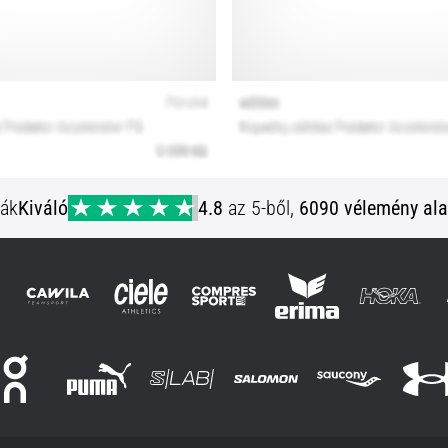
ják
Kiváló
4.8
az 5-ből,
6090 vélemény ala