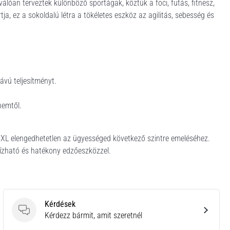
iválóan terveztek különböző sportágak, köztük a foci, futás, fitnesz,
a, ez a sokoldalú létra a tökéletes eszköz az agilitás, sebesség és
.
ávú teljesítményt.
nemtől.
ra XL elengedhetetlen az ügyességed következő szintre emeléséhez.
bízható és hatékony edzőeszközzel.
Kérdések
Kérdések
Kérdezz bármit, amit szeretnél