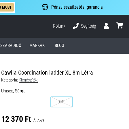
Pénzvisszafizetési garancia
J MOST
Rólunk
Segítség
Felhasználó
kosár
SZABADIDŐ
MÁRKÁK
BLOG
Cawila Coordination ladder XL 8m Létra
Kategória:
Kiegészítők
Unisex,
Sárga
OS
12 370 Ft
ÁFA-val