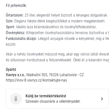
Fő jellemzők:
Űrtartalom:
25 liter, elegendő helyet biztosít a lényeges dolgaidnak.
Szín:
Elegáns fekete élénk kiegészítőkkel a modern megjelenésért.
Sport:
Ideális laza kirándulásokhoz és ösvényfelfedezéshez.
Ösvénykész:
Kifejezetten ösvényhasználatra tervezve, biztosítva a 
Funkcionális dizájn:
Lélegző anyagok növelik a kényelmet, míg a fé
között.
Akár a nehéz ösvényeket mászod meg, akár egy városi sétát élveze
és stílusosan hordozhasd a felszerelésedet. Öleld át a kalandot m
Gyártó
Vavrys s.r.o.
, Nádražní 303, 76326 Luhačovice - CZ
https://inov-8.vavrys.cz/kontaktujte-nas
Küldj be termékértékelést
Küldj be termékértékelést
Szívesen olvasnánk a véleményedet.