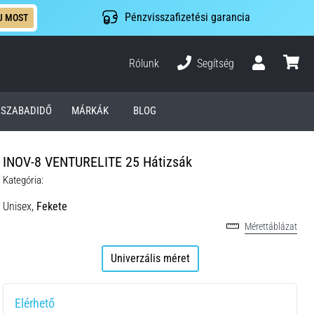
Pénzvisszafizetési garancia
J MOST
Rólunk
Segítség
Felhasználó
kosár
SZABADIDŐ
MÁRKÁK
BLOG
INOV-8 VENTURELITE 25 Hátizsák
Kategória:
Unisex,
Fekete
Mérettáblázat
Univerzális méret
Elérhető