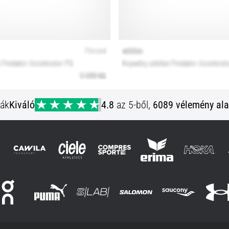
ják
Kiváló
4.8
az 5-ből,
6089 vélemény ala