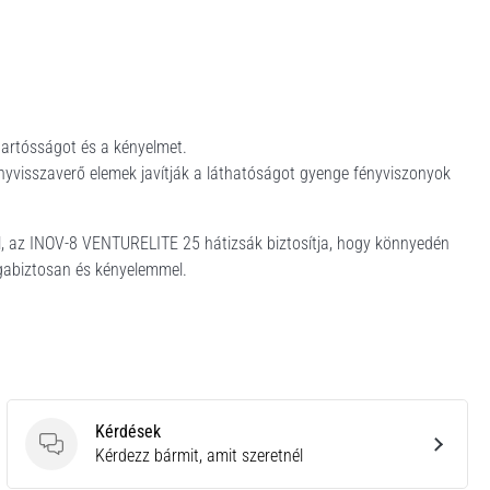
tartósságot és a kényelmet.
nyvisszaverő elemek javítják a láthatóságot gyenge fényviszonyok
l, az INOV-8 VENTURELITE 25 hátizsák biztosítja, hogy könnyedén
agabiztosan és kényelemmel.
Kérdések
Kérdések
Kérdezz bármit, amit szeretnél