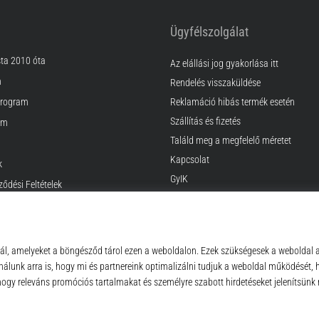
Ügyfélszolgálat
sta 2010 óta
Az elállási jog gyakorlása itt
m
Rendelés visszaküldése
rogram
Reklamáció hibás termék esetén
Szállítás és fizetés
am
Találd meg a megfelelő méretet
Kapcsolat
k
GyIK
ződési Feltételek
Adatvédelmi nyilatkozat
© 2010 – 2026
Top4Running.hu