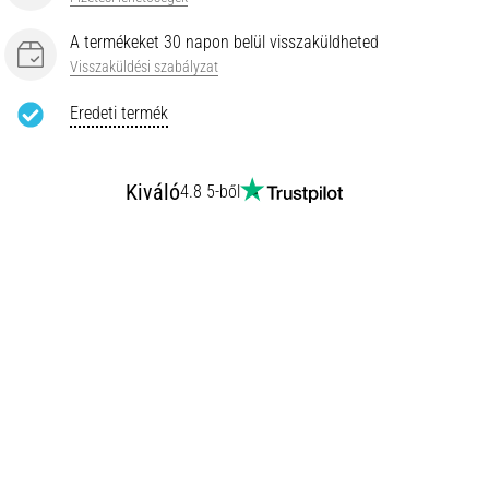
A termékeket 30 napon belül visszaküldheted
Visszaküldési szabályzat
Eredeti termék
Kiváló
4.8 5-ből