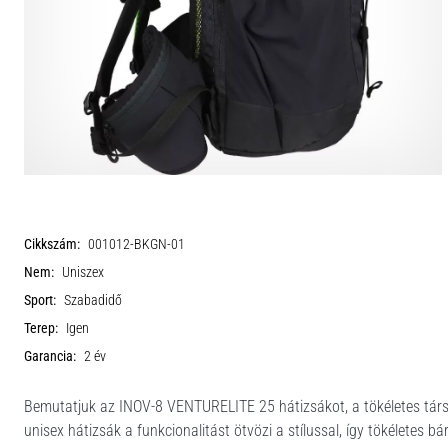
Cikkszám:
001012-BKGN-01
Nem:
Uniszex
Sport:
Szabadidő
Terep:
Igen
Garancia:
2 év
Bemutatjuk az INOV-8 VENTURELITE 25 hátizsákot, a tökéletes társa
unisex hátizsák a funkcionalitást ötvözi a stílussal, így tökéletes 