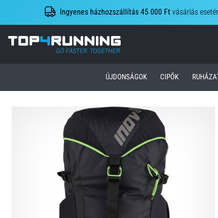
Ingyenes házhozszállítás 45 000 Ft
vásárlás eseté
Top4Running.hu
ÚJDONSÁGOK
CIPŐK
RUHÁZA