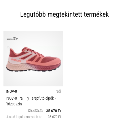
Legutóbb megtekintett termékek
INOV-8
Női
INOV-8 TrailFly Terepfutó cipők
-
Rózsaszín
59 450 Ft
35 670 Ft
Utolsó legalacsonyabb ár
35 670 Ft