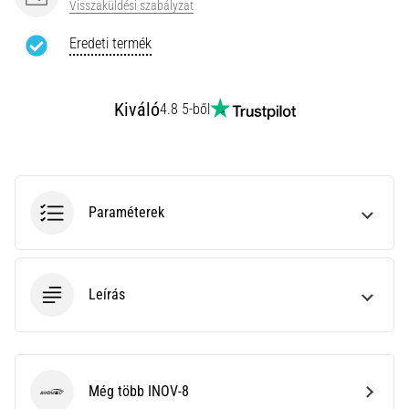
Visszaküldési szabályzat
rendkívül
gyakori
Eredeti termék
egészségügyi
probléma,
amellyel
Kiváló
4.8 5-ből
a…
Minden cikk
megjelenítése
Paraméterek
Leírás
Még több INOV-8
INOV-8