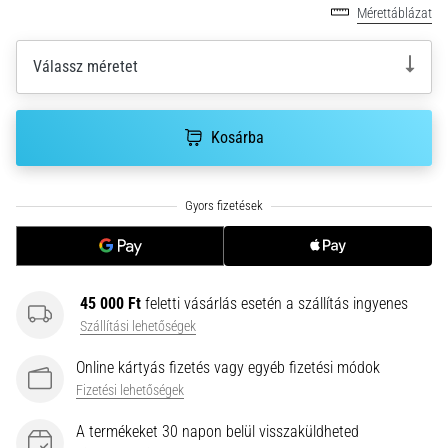
hajtható…
Mérettáblázat
2026.08.06.
Válassz méretet
•
11 perces olvasási idő
Futótérd:
Kosárba
Okok,
kezelés
és
megelőzés
A
futótérd,
45 000 Ft
feletti vásárlás esetén a szállítás ingyenes
más
Szállítási lehetőségek
néven
iliotibiális
Online kártyás fizetés vagy egyéb fizetési módok
szalag
Fizetési lehetőségek
szindróma
(ITBS),
A termékeket 30 napon belül visszaküldheted
egy