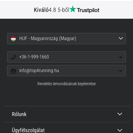
Kiváló
4.8 5-ből
HUF - Magyarország (Magyar)
+36-1-999-1660
info@top4running.hu
Rendelés lemondásának bejelentése
Rólunk
Ügyfélszolgálat