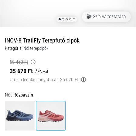
és
hogyan
Szín változtatása
kell
végrehajtani
őket?
INOV-8 TrailFly Terepfutó cipők
A
Kategória:
Női terepcipők
gyakorlatban
az
59 450 Ft
ingafutás
35 670 Ft
a
ÁFA-val
sebességet,
Utolsó legalacsonyabb ár:
35 670 Ft
a
mozgékonyságot
Női,
Rózsaszín
és
az
irányváltási
képességet
teszteli.
Hogyan