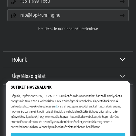
+36-1-999-1660
info@top4running.hu
Rendelés lemondásának bejelentése
Rólunk
Ügyfélszolgálat
Top4Running.hu
Már több, mint 16 éve motiválunk, hogy menj, és fuss. Gyorsabban.
Velünk. Mindennap.