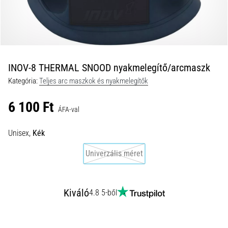
okai
A
térdfájdalom
életében
legalább
egyszer
INOV-8 THERMAL SNOOD nyakmelegítő/arcmaszk
minden
Kategória:
Teljes arc maszkok és nyakmelegítők
futót
elér,
6 100 Ft
legyen
ÁFA-val
szó
amatőrről
Unisex,
Kék
vagy
Univerzális méret
profiról.
Mik
a
fájdalom…
Kiváló
4.8 5-ből
2026.08.05.