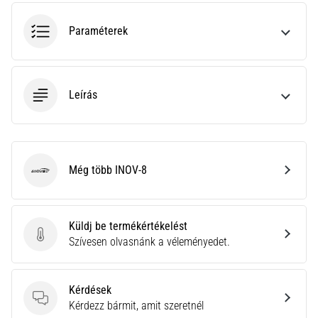
•
10 perces olvasási idő
Paraméterek
Plantar
Fasciitis:
Tünetek,
okok
Leírás
és
a
leghatékonyabb
kezelések
Még több INOV-8
INOV-8
Éles
sarokfájdalmat
tapasztalsz
Küldj be termékértékelést
futás
Küldj be termékértékelést
Szívesen olvasnánk a véleményedet.
közben
vagy
után?
Kérdések
Az
Kérdések
Kérdezz bármit, amit szeretnél
egyik