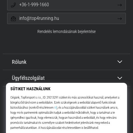
+36-1-999-1660
info@top4running.hu
Rendelés lemondásának bejelentése
Rólunk
Ügyfélszolgálat
Top4Running.hu
Már több, mint 16 éve motiválunk, hogy menj, és fuss. Gyorsabban.
Velünk. Mindennap.