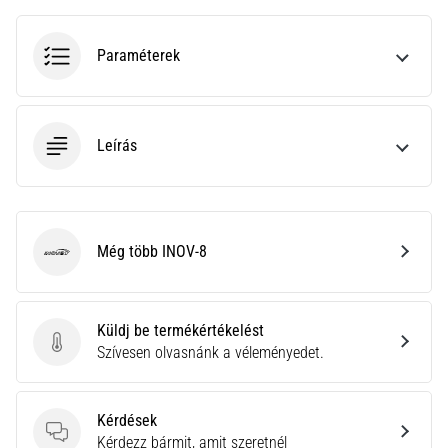
•
10 perces olvasási idő
Plantar
Paraméterek
Fasciitis:
Tünetek,
okok
Leírás
és
a
leghatékonyabb
kezelések
Még több INOV-8
Éles
INOV-8
sarokfájdalmat
tapasztalsz
futás
Küldj be termékértékelést
közben
Küldj be termékértékelést
Szívesen olvasnánk a véleményedet.
vagy
után?
Az
Kérdések
egyik
Kérdések
Kérdezz bármit, amit szeretnél