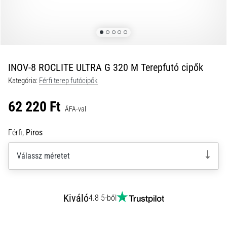
okai
A
térdfájdalom
életében
legalább
egyszer
INOV-8 ROCLITE ULTRA G 320 M Terepfutó cipők
minden
Kategória:
Férfi terep futócipők
futót
elér,
62 220 Ft
legyen
ÁFA-val
szó
amatőrről
Férfi,
Piros
vagy
profiról.
Válassz méretet
Mik
a
fájdalom…
Kiváló
4.8 5-ből
2026.08.05.