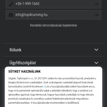
+36-1-999-1660
info@top4running.hu
Rendelés lemondásának bejelentése
Rólunk
Ügyfélszolgálat
Top4Running.hu
Már több, mint 16 éve motiválunk, hogy menj, és fuss. Gyorsabban.
Velünk. Mindennap.