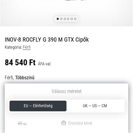
okai
A
térdfájdalom
életében
legalább
egyszer
INOV-8 ROCFLY G 390 M GTX Cipők
minden
Kategória:
Férfi
futót
elér,
84 540 Ft
legyen
ÁFA-val
szó
amatőrről
Férfi,
Többszínű
vagy
profiról.
Válassz méretet
48
EU
Mik
a
EU — Elérhetőség
UK — US — CM
fájdalom…
Kiváló
4.8 5-ből
48
Értesítést kérek
EU
2026.08.05.