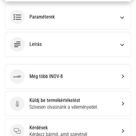
•
10 perces olvasási idő
Plantar
Paraméterek
Fasciitis:
Tünetek,
okok
Leírás
és
a
leghatékonyabb
kezelések
Még több INOV-8
Éles
INOV-8
sarokfájdalmat
tapasztalsz
futás
Küldj be termékértékelést
közben
Küldj be termékértékelést
Szívesen olvasnánk a véleményedet.
vagy
után?
Az
Kérdések
egyik
Kérdések
Kérdezz bármit, amit szeretnél