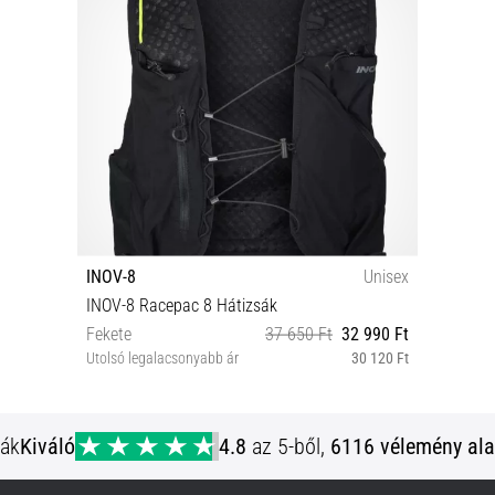
INOV-8
Unisex
INOV-8 Racepac 8 Hátizsák
Fekete
37 650 Ft
32 990 Ft
Utolsó legalacsonyabb ár
30 120 Ft
S M L
ják
Kiváló
4.8
az 5-ből,
6116 vélemény ala