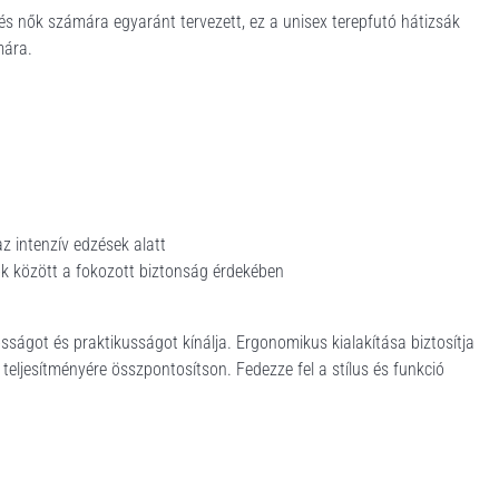
 és nők számára egyaránt tervezett, ez a unisex terepfutó hátizsák
mára.
z intenzív edzések alatt
k között a fokozott biztonság érdekében
sságot és praktikusságot kínálja. Ergonomikus kialakítása biztosítja
 teljesítményére összpontosítson. Fedezze fel a stílus és funkció