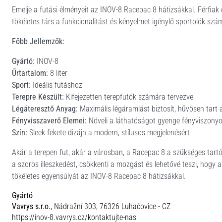
Emelje a futási élményeit az INOV-8 Racepac 8 hátizsákkal. Férfiak
tökéletes társ a funkcionalitást és kényelmet igénylő sportolók szá
Főbb Jellemzők:
Gyártó:
INOV-8
Űrtartalom:
8 liter
Sport:
Ideális futáshoz
Terepre Készült:
Kifejezetten terepfutók számára tervezve
Légáteresztő Anyag:
Maximális légáramlást biztosít, hűvösen tart a
Fényvisszaverő Elemei:
Növeli a láthatóságot gyenge fényviszonyo
Szín:
Sleek fekete dizájn a modern, stílusos megjelenésért
Akár a terepen fut, akár a városban, a Racepac 8 a szükséges tartó
a szoros illeszkedést, csökkenti a mozgást és lehetővé teszi, hogy a
tökéletes egyensúlyát az INOV-8 Racepac 8 hátizsákkal.
Gyártó
Vavrys s.r.o.
, Nádražní 303, 76326 Luhačovice - CZ
https://inov-8.vavrys.cz/kontaktujte-nas