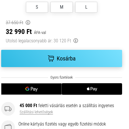
S
M
L
37 650 Ft
32 990 Ft
ÁFA-val
Utolsó legalacsonyabb ár:
30 120 Ft
Kosárba
45 000 Ft
feletti vásárlás esetén a szállítás ingyenes
Szállítási lehetőségek
Online kártyás fizetés vagy egyéb fizetési módok