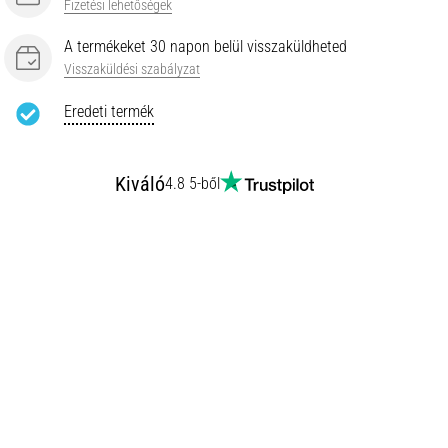
Fizetési lehetőségek
A termékeket 30 napon belül visszaküldheted
Visszaküldési szabályzat
Eredeti termék
Kiváló
4.8 5-ből