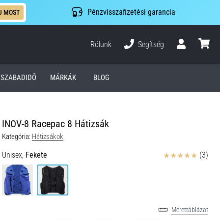
Pénzvisszafizetési garancia
J MOST
Rólunk
Segítség
Felhasználó
kosár
SZABADIDŐ
MÁRKÁK
BLOG
INOV-8 Racepac 8 Hátizsák
Kategória:
Hátizsákok
Értékelés
Unisex,
Fekete
(3)
Mérettáblázat