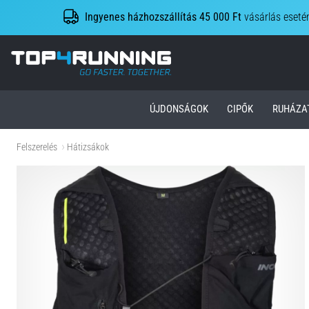
Ingyenes házhozszállítás 45 000 Ft
vásárlás eseté
Top4Running.hu
ÚJDONSÁGOK
CIPŐK
RUHÁZA
Felszerelés
Hátizsákok