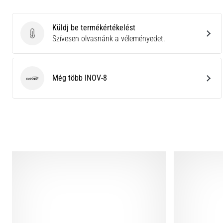
Küldj be termékértékelést
Küldj be termékértékelést
Szívesen olvasnánk a véleményedet.
Még több INOV-8
INOV-8