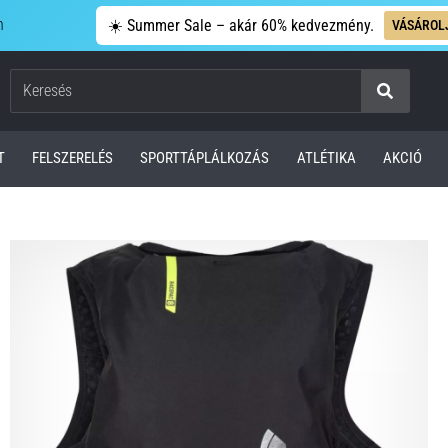
n
☀️ Summer Sale – akár 60% kedvezmény.
VÁSÁROL
Keresés
T
FELSZERELÉS
SPORTTÁPLÁLKOZÁS
ATLÉTIKA
AKCIÓ