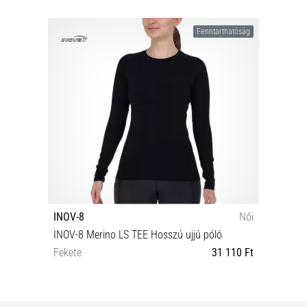
Fenntarthatóság
INOV-8
Női
INOV-8 Merino LS TEE Hosszú ujjú póló
Fekete
31 110 Ft
32 34 40