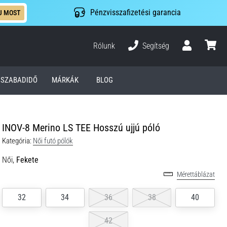
Pénzvisszafizetési garancia
J MOST
Rólunk
Segítség
Felhasználó
kosár
SZABADIDŐ
MÁRKÁK
BLOG
INOV-8 Merino LS TEE Hosszú ujjú póló
Kategória:
Női futó pólók
Női,
Fekete
Mérettáblázat
32
34
36
38
40
42