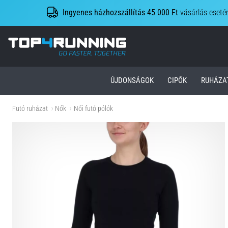
Ingyenes házhozszállítás 45 000 Ft
vásárlás eseté
Top4Running.hu
ÚJDONSÁGOK
CIPŐK
RUHÁZA
Futó ruházat
Nők
Női futó pólók