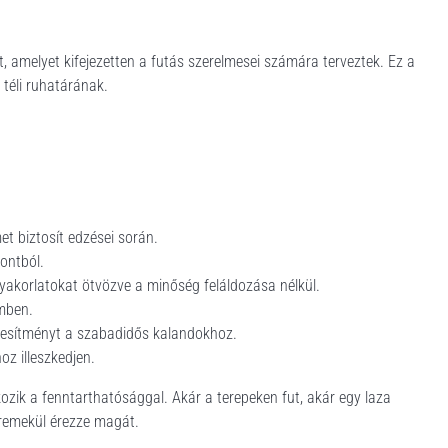
, amelyet kifejezetten a futás szerelmesei számára terveztek. Ez a
 téli ruhatárának.
et biztosít edzései során.
ontból.
yakorlatokat ötvözve a minőség feláldozása nélkül.
emben.
eljesítményt a szabadidős kalandokhoz.
z illeszkedjen.
kozik a fenntarthatósággal. Akár a terepeken fut, akár egy laza
 remekül érezze magát.