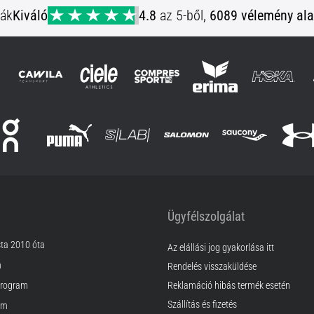
ják
Kiváló
4.8
az 5-ből,
6089 vélemény ala
Ügyfélszolgálat
sta 2010 óta
Az elállási jog gyakorlása itt
m
Rendelés visszaküldése
rogram
Reklamáció hibás termék esetén
Szállítás és fizetés
am