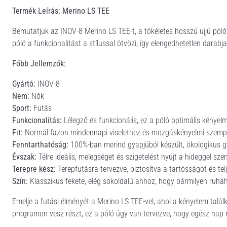
Termék Leírás: Merino LS TEE
Bemutatjuk az INOV-8 Merino LS TEE-t, a tökéletes hosszú ujjú pólót
póló a funkcionalitást a stílussal ötvözi, így elengedhetetlen darabja
Főbb Jellemzők:
Gyártó:
INOV-8
Nem:
Nők
Sport:
Futás
Funkcionalitás:
Lélegző és funkcionális, ez a póló optimális kényelm
Fit:
Normál fazon mindennapi viselethez és mozgáskényelmi szemp
Fenntarthatóság:
100%-ban merinó gyapjúból készült, ökologikus g
Évszak:
Télre ideális, melegséget és szigetelést nyújt a hideggel sz
Terepre kész:
Terepfutásra tervezve, biztosítva a tartósságot és t
Szín:
Klasszikus fekete, elég sokoldalú ahhoz, hogy bármilyen ruháho
Emelje a futási élményét a Merino LS TEE-vel, ahol a kényelem talál
programon vesz részt, ez a póló úgy van tervezve, hogy egész nap