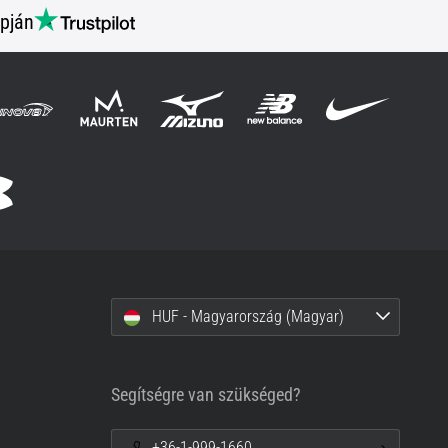
pján
HUF - Magyarország (Magyar)
Segítségre van szükséged?
+36-1-999-1660