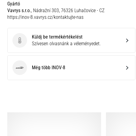
Gyártó
Vavrys s.r.o.
, Nádražní 303, 76326 Luhačovice - CZ
https://inov-8.vavrys.cz/kontaktujte-nas
Küldj be termékértékelést
Küldj be termékértékelést
Szívesen olvasnánk a véleményedet.
Még több INOV-8
INOV-8