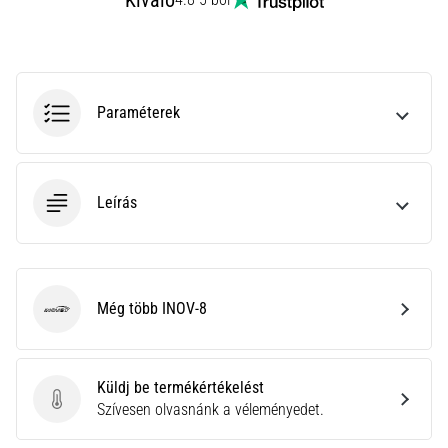
Kiváló
rendkívül
gyakori
egészségügyi
probléma,
amellyel
Paraméterek
a…
Minden cikk
Leírás
megjelenítése
Még több INOV-8
INOV-8
Küldj be termékértékelést
Küldj be termékértékelést
Szívesen olvasnánk a véleményedet.