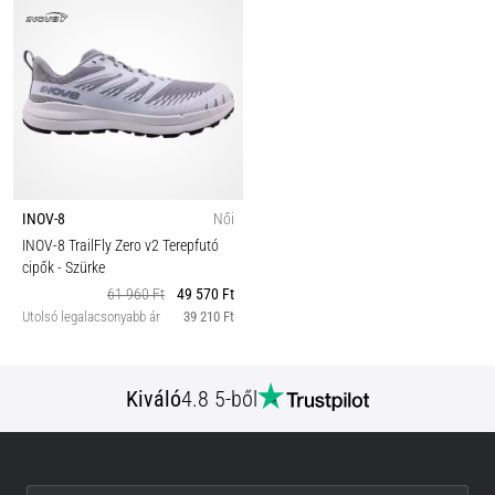
INOV-8
Női
INOV-8 TrailFly Zero v2 Terepfutó
cipők
- Szürke
61 960 Ft
49 570 Ft
Utolsó legalacsonyabb ár
39 210 Ft
Kiváló
4.8 5-ből