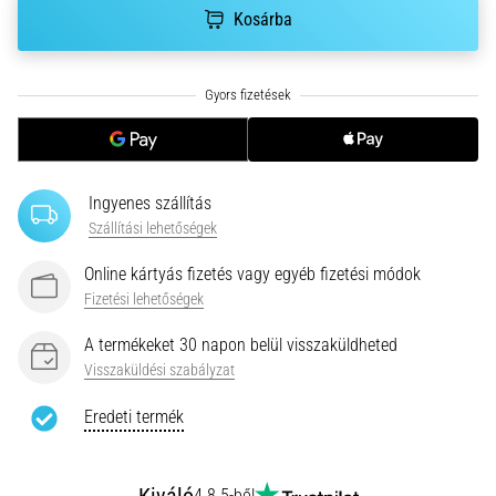
hajtható…
Kosárba
2026.08.06.
•
11 perces olvasási idő
Futótérd:
Okok,
Ingyenes szállítás
kezelés
Szállítási lehetőségek
és
megelőzés
Online kártyás fizetés vagy egyéb fizetési módok
A
Fizetési lehetőségek
futótérd,
más
A termékeket 30 napon belül visszaküldheted
néven
Visszaküldési szabályzat
iliotibiális
szalag
Eredeti termék
szindróma
(ITBS),
egy
4.8 5-ből