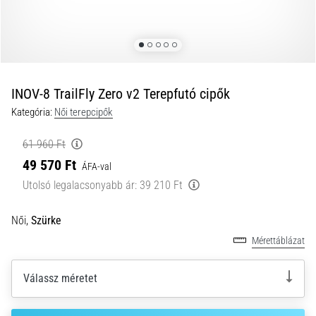
és
hogyan
kell
végrehajtani
őket?
INOV-8 TrailFly Zero v2 Terepfutó cipők
A
Kategória:
Női terepcipők
gyakorlatban
az
61 960 Ft
ingafutás
49 570 Ft
a
ÁFA-val
sebességet,
Utolsó legalacsonyabb ár:
39 210 Ft
a
mozgékonyságot
Női,
Szürke
és
az
Mérettáblázat
irányváltási
képességet
Válassz méretet
teszteli.
Hogyan