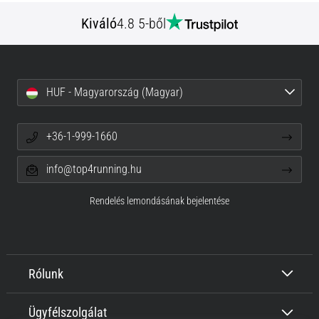
Kiváló
4.8 5-ből
HUF - Magyarország (Magyar)
+36-1-999-1660
info@top4running.hu
Rendelés lemondásának bejelentése
Rólunk
Ügyfélszolgálat