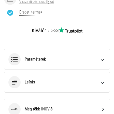
Visszaküldési szabályzat
rendkívül
gyakori
Eredeti termék
egészségügyi
probléma,
amellyel
Kiváló
4.8 5-ből
a…
Minden cikk
megjelenítése
Paraméterek
Leírás
Még több INOV-8
INOV-8