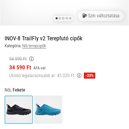
és
hogyan
Szín változtatása
kell
végrehajtani
őket?
INOV-8 TrailFly v2 Terepfutó cipők
A
Kategória:
Női terepcipők
gyakorlatban
az
54 590 Ft
ingafutás
34 590 Ft
a
ÁFA-val
sebességet,
Utolsó legalacsonyabb ár:
45 020 Ft
-23%
a
mozgékonyságot
Női,
Fekete
és
az
irányváltási
képességet
teszteli.
Hogyan