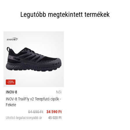
Legutóbb megtekintett termékek
-23%
INOV-8
Női
INOV-8 TrailFly v2 Terepfutó cipők
-
Fekete
54 590 Ft
34 590 Ft
Utolsó legalacsonyabb ár
45 020 Ft