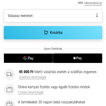
hajtható…
Mérettáblázat
2026.08.06.
Válassz méretet
•
11 perces olvasási idő
Futótérd:
Kosárba
Okok,
kezelés
és
megelőzés
A
futótérd,
45 000 Ft
feletti vásárlás esetén a szállítás ingyenes
más
Szállítási lehetőségek
néven
iliotibiális
Online kártyás fizetés vagy egyéb fizetési módok
szalag
Fizetési lehetőségek
szindróma
(ITBS),
A termékeket 30 napon belül visszaküldheted
egy