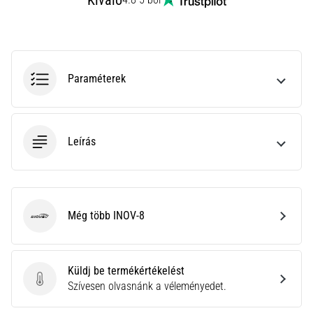
Kiváló
leggyakoribb
kiváltó
ok
a
talpi
Paraméterek
bőnye
gyulladása
…
Leírás
Minden cikk
megjelenítése
Még több INOV-8
INOV-8
Küldj be termékértékelést
Küldj be termékértékelést
Szívesen olvasnánk a véleményedet.