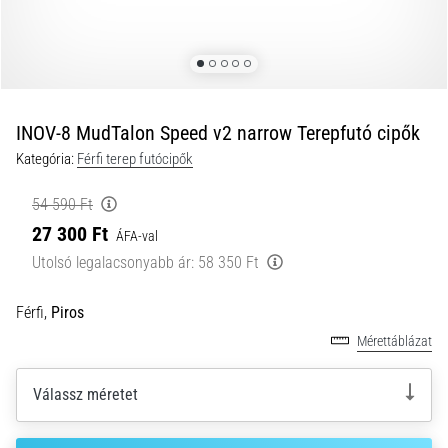
okai
A
térdfájdalom
életében
legalább
egyszer
INOV-8 MudTalon Speed v2 narrow Terepfutó cipők
minden
Kategória:
Férfi terep futócipők
futót
elér,
54 590 Ft
legyen
27 300 Ft
ÁFA-val
szó
amatőrről
Utolsó legalacsonyabb ár:
58 350 Ft
vagy
profiról.
Férfi,
Piros
Mik
Mérettáblázat
a
fájdalom…
Válassz méretet
2026.08.05.