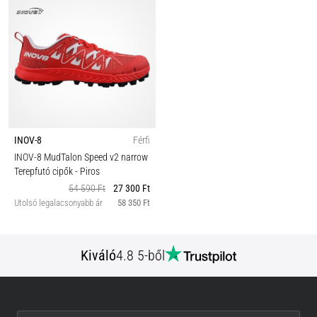
INOV-8
Férfi
INOV-8 MudTalon Speed v2 narrow
Terepfutó cipők
- Piros
54 590 Ft
27 300 Ft
Utolsó legalacsonyabb ár
58 350 Ft
Kiváló
4.8 5-ből