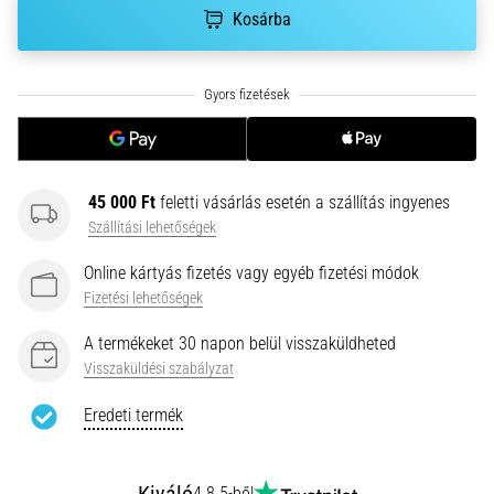
•
Kosárba
10 perces olvasási idő
Plantar
Fasciitis:
Tünetek,
okok
és
a
45 000 Ft
feletti vásárlás esetén a szállítás ingyenes
leghatékonyabb
Szállítási lehetőségek
kezelések
Online kártyás fizetés vagy egyéb fizetési módok
Éles
Fizetési lehetőségek
sarokfájdalmat
tapasztalsz
A termékeket 30 napon belül visszaküldheted
futás
Visszaküldési szabályzat
közben
vagy
Eredeti termék
után?
Az
egyik
4.8 5-ből