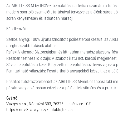
Az AIRLITE SS M by INOV-8 bemutatása, a férfiak számára a futás irá
modern sportoló szem előtt tartásával tervezve ez a élénk sárga póló
során kényelmesen és láthatóan maradj.
Fő jellemzők:
Szellős anyag: 100% újrahasznosított poliészterből készült, az AIRL
a leghosszabb futások alatt is.
Reflektív elemek: Biztonságban és láthatóan maradsz alacsony fényv
Részben testhezálló dizájn: A szabott illatú lett, karcsú megjelen
Sávos terepfutásra kész: Kifejezetten terepfutáshoz tervezve, ez a p
Fenntartható választás: Fenntartható anyagokból készült, ez a pól
Frissítsd futófelszerelésedet az AIRLITE SS M-mel, és tapasztald me
pályán vagy a városban edzel, ez a póló a teljesítmény és a prakti
Gyártó
Vavrys s.r.o.
, Nádražní 303, 76326 Luhačovice - CZ
https://inov-8.vavrys.cz/kontaktujte-nas