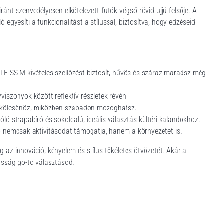
nt szenvedélyesen elkötelezett futók végső rövid ujjú felsője. A
 egyesíti a funkcionalitást a stílussal, biztosítva, hogy edzéseid
ITE SS M kivételes szellőzést biztosít, hűvös és száraz maradsz még
iszonyok között reflektív részletek révén.
ést kölcsönöz, miközben szabadon mozoghatsz.
óló strapabíró és sokoldalú, ideális választás kültéri kalandokhoz.
ó nemcsak aktivitásodat támogatja, hanem a környezetet is.
g az innováció, kényelem és stílus tökéletes ötvözetét. Akár a
kusság go-to választásod.