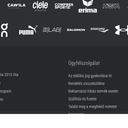
Ügyfélszolgálat
sta 2010 óta
Az elállási jog gyakorlása itt
m
Rendelés visszaküldése
rogram
Reklamáció hibás termék esetén
Szállítás és fizetés
am
Találd meg a megfelelő méretet
Kapcsolat
k
GyIK
ződési Feltételek