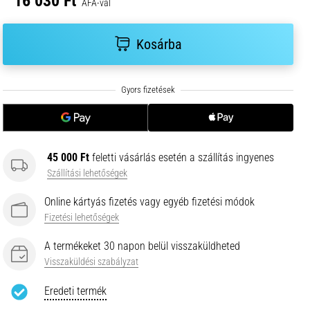
16 030 Ft
ÁFA-val
Kosárba
45 000 Ft
feletti vásárlás esetén a szállítás ingyenes
Szállítási lehetőségek
Online kártyás fizetés vagy egyéb fizetési módok
Fizetési lehetőségek
A termékeket 30 napon belül visszaküldheted
Visszaküldési szabályzat
Eredeti termék