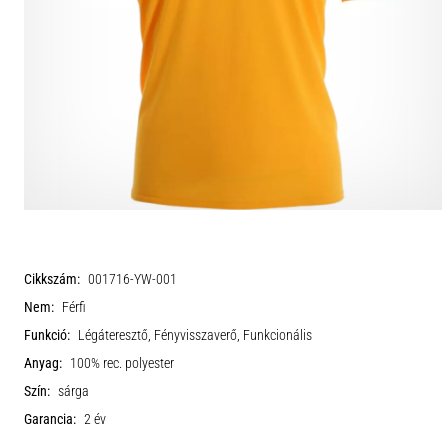
Cikkszám:
001716-YW-001
Nem:
Férfi
Funkció:
Légáteresztő, Fényvisszaverő, Funkcionális
Anyag:
100% rec. polyester
Szín:
sárga
Garancia:
2 év