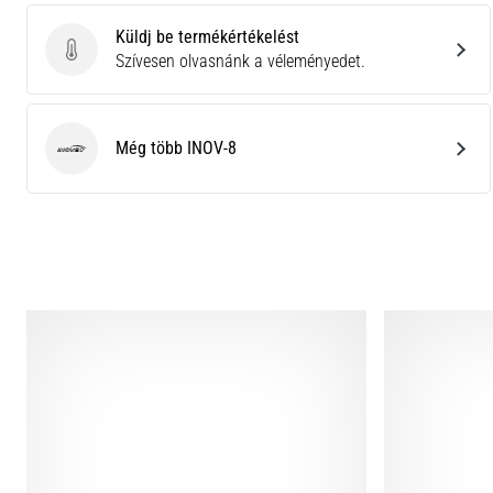
Küldj be termékértékelést
Küldj be termékértékelést
Szívesen olvasnánk a véleményedet.
Még több INOV-8
INOV-8