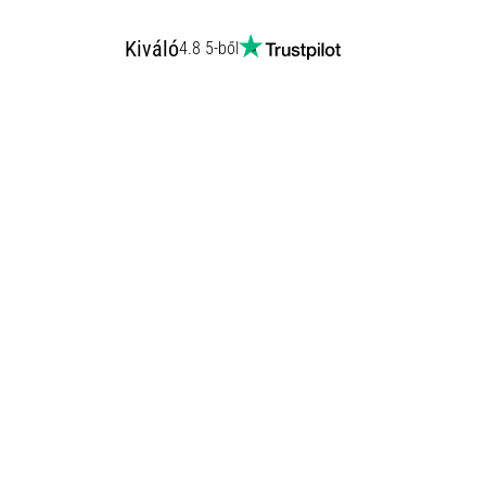
Kiváló
4.8 5-ből