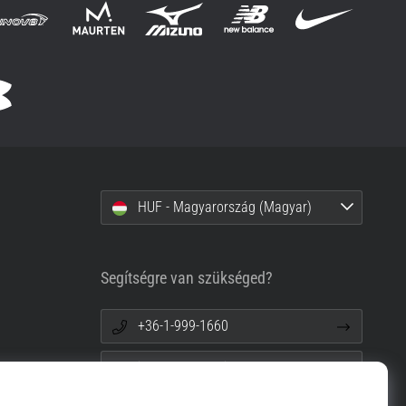
HUF - Magyarország (Magyar)
Segítségre van szükséged?
+36-1-999-1660
info@top4running.hu