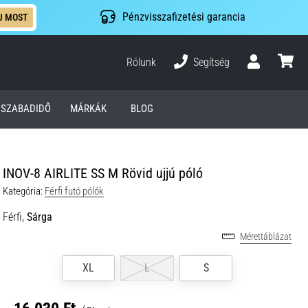
Pénzvisszafizetési garancia
J MOST
Rólunk
Segítség
Felhasználó
kosár
SZABADIDŐ
MÁRKÁK
BLOG
INOV-8 AIRLITE SS M Rövid ujjú póló
Kategória:
Férfi futó pólók
Férfi,
Sárga
Mérettáblázat
XL
L
S