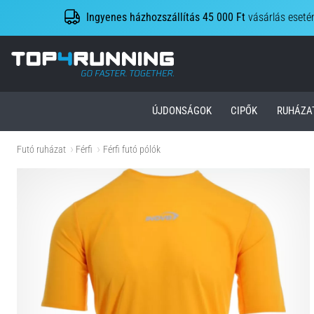
Ingyenes házhozszállítás 45 000 Ft
vásárlás eseté
Top4Running.hu
ÚJDONSÁGOK
CIPŐK
RUHÁZA
Futó ruházat
Férfi
Férfi futó pólók