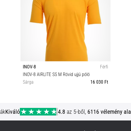
INOV-8
Férfi
INOV-8 AIRLITE SS M Rövid ujjú póló
Sárga
16 030 Ft
XL S
ják
Kiváló
4.8
az 5-ből,
6116 vélemény ala