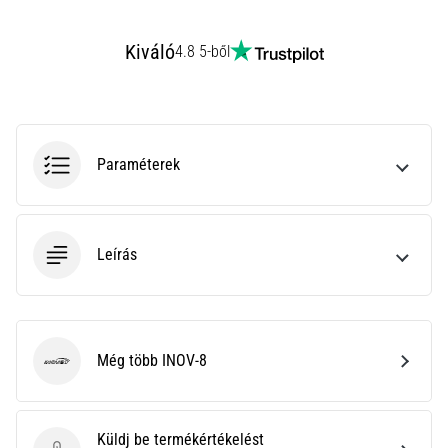
rendkívül
gyakori
Kiváló
4.8 5-ből
egészségügyi
probléma,
amellyel
a…
Paraméterek
Minden cikk
megjelenítése
Leírás
Még több INOV-8
INOV-8
Küldj be termékértékelést