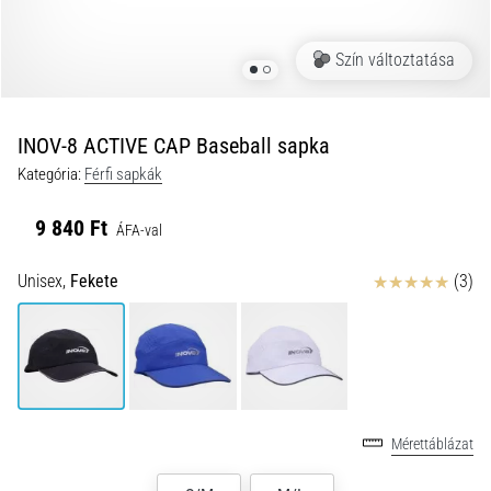
és
hogyan
Szín változtatása
kell
végrehajtani
őket?
INOV-8 ACTIVE CAP Baseball sapka
A
Kategória:
Férfi sapkák
gyakorlatban
az
9 840 Ft
ingafutás
ÁFA-val
a
sebességet,
Értékelés
Unisex,
Fekete
(3)
a
mozgékonyságot
és
az
irányváltási
képességet
Mérettáblázat
teszteli.
Hogyan