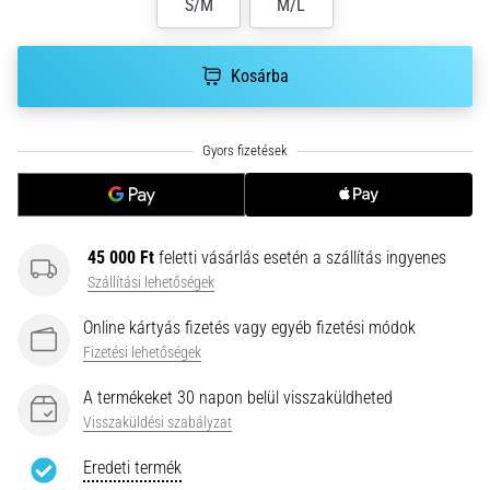
hajtható…
S/M
M/L
2026.08.06.
Kosárba
•
11 perces olvasási idő
Futótérd:
Okok,
kezelés
és
megelőzés
45 000 Ft
feletti vásárlás esetén a szállítás ingyenes
Szállítási lehetőségek
A
futótérd,
Online kártyás fizetés vagy egyéb fizetési módok
más
Fizetési lehetőségek
néven
iliotibiális
A termékeket 30 napon belül visszaküldheted
szalag
Visszaküldési szabályzat
szindróma
(ITBS),
Eredeti termék
egy