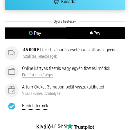
hajtható…
Kosárba
2026.08.06.
•
11 perces olvasási idő
Futótérd:
Okok,
45 000 Ft
feletti vásárlás esetén a szállítás ingyenes
kezelés
Szállítási lehetőségek
és
megelőzés
Online kártyás fizetés vagy egyéb fizetési módok
Fizetési lehetőségek
A
futótérd,
A termékeket 30 napon belül visszaküldheted
más
Visszaküldési szabályzat
néven
iliotibiális
Eredeti termék
szalag
szindróma
(ITBS),
Kiváló
4.8 5-ből
egy