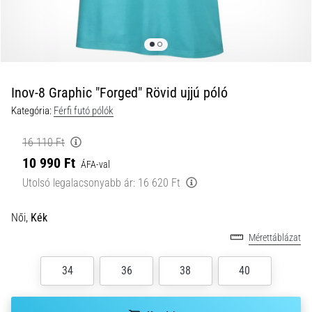
és
hogyan
kell
végrehajtani
őket?
Inov-8 Graphic "Forged" Rövid ujjú póló
A
Kategória:
Férfi futó pólók
gyakorlatban
az
16 110 Ft
ingafutás
10 990 Ft
a
ÁFA-val
sebességet,
Utolsó legalacsonyabb ár:
16 620 Ft
a
mozgékonyságot
Női,
Kék
és
az
Mérettáblázat
irányváltási
képességet
34
36
38
40
teszteli.
Hogyan