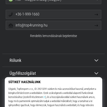
+36-1-999-1660
info@top4running.hu
Rendelés lemondásának bejelentése
Rólunk
Ügyfélszolgálat
Top4Running.hu