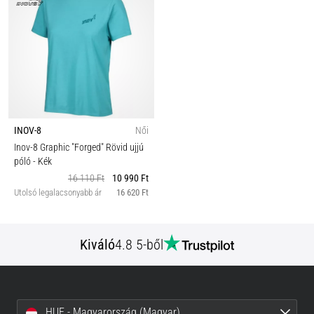
INOV-8
Női
Inov-8 Graphic "Forged" Rövid ujjú
póló
- Kék
16 110 Ft
10 990 Ft
Utolsó legalacsonyabb ár
16 620 Ft
Kiváló
4.8 5-ből
HUF - Magyarország (Magyar)