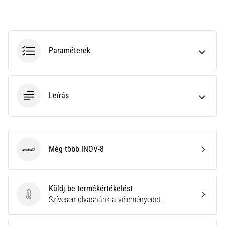
rendkívül
gyakori
egészségügyi
probléma,
Paraméterek
amellyel
a…
Leírás
Minden cikk
megjelenítése
Még több INOV-8
INOV-8
Küldj be termékértékelést
Küldj be termékértékelést
Szívesen olvasnánk a véleményedet.