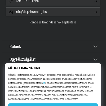
+36-1-999-1660
info@top4running.hu
Rendelés lemondásának bejelentése
Rólunk
Ügyfélszolgálat
Top4Running.hu
Már több, mint 16 éve motiválunk, hogy menj, és fuss. Gyorsabban.
Velünk. Mindennap.