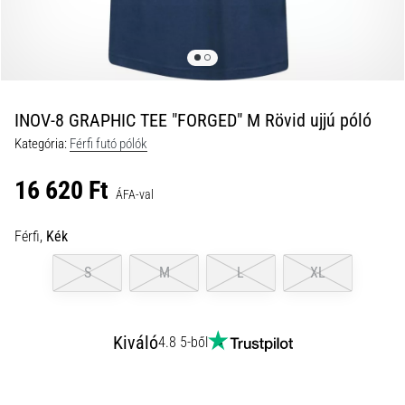
és
hogyan
kell
végrehajtani
őket?
INOV-8 GRAPHIC TEE "FORGED" M Rövid ujjú póló
A
Kategória:
Férfi futó pólók
gyakorlatban
az
16 620 Ft
ingafutás
ÁFA-val
a
sebességet,
Férfi,
Kék
a
mozgékonyságot
S
M
L
XL
és
az
irányváltási
Kiváló
4.8 5-ből
képességet
teszteli.
Hogyan