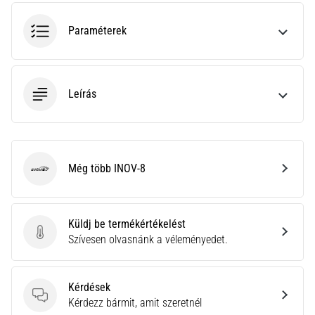
hajtható…
Paraméterek
2026.08.06.
•
11 perces olvasási idő
Leírás
Futótérd:
Okok,
kezelés
és
megelőzés
Még több INOV-8
INOV-8
A
futótérd,
más
Küldj be termékértékelést
néven
Küldj be termékértékelést
Szívesen olvasnánk a véleményedet.
iliotibiális
szalag
szindróma
Kérdések
(ITBS),
Kérdések
Kérdezz bármit, amit szeretnél
egy