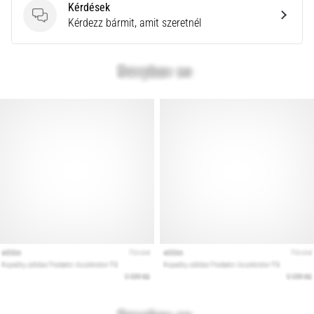
Kérdések
rendkívül
Kérdések
Kérdezz bármit, amit szeretnél
gyakori
egészségügyi
probléma,
amellyel
a…
Minden cikk
megjelenítése