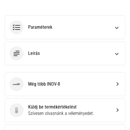
hajtható…
2026.08.06.
•
Paraméterek
11 perces olvasási idő
Futótérd:
Okok,
Leírás
kezelés
és
megelőzés
A
futótérd,
Még több INOV-8
INOV-8
más
néven
iliotibiális
Küldj be termékértékelést
szalag
Küldj be termékértékelést
Szívesen olvasnánk a véleményedet.
szindróma
(ITBS),
egy