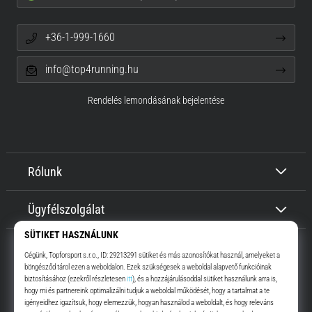
+36-1-999-1660
info@top4running.hu
Rendelés lemondásának bejelentése
Rólunk
Ügyfélszolgálat
Top4Running.hu
Már több, mint 16 éve motiválunk, hogy menj, és fuss. Gyorsabban.