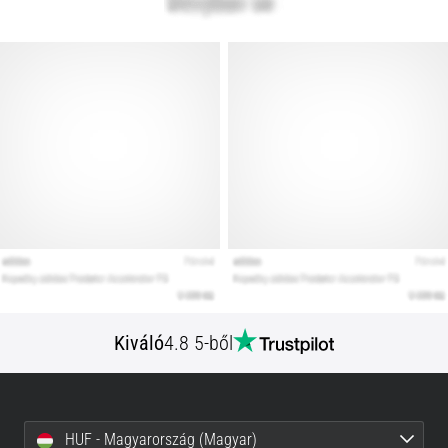
Kiváló
4.8 5-ből
HUF - Magyarország (Magyar)