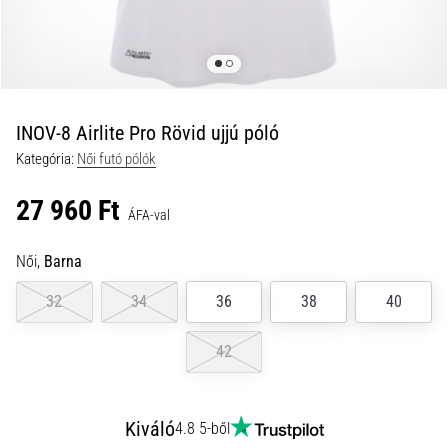
és
hogyan
kell
végrehajtani
őket?
INOV-8 Airlite Pro Rövid ujjú póló
A
Kategória:
Női futó pólók
gyakorlatban
az
27 960 Ft
ingafutás
ÁFA-val
a
sebességet,
Női,
Barna
a
mozgékonyságot
32
34
36
38
40
és
az
42
irányváltási
képességet
teszteli.
Kiváló
4.8 5-ből
Hogyan