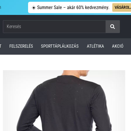
n
☀️ Summer Sale – akár 60% kedvezmény.
VÁSÁROL
Keresés
T
FELSZERELÉS
SPORTTÁPLÁLKOZÁS
ATLÉTIKA
AKCIÓ