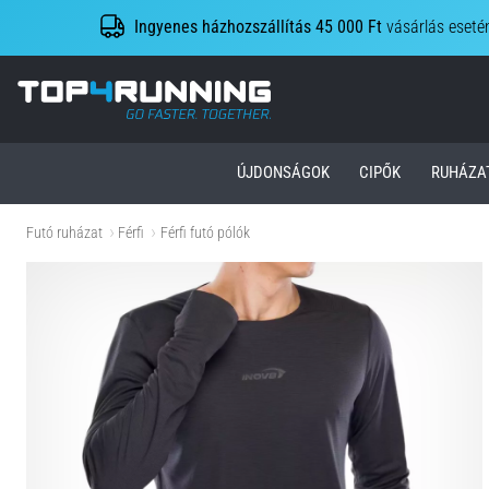
Ingyenes házhozszállítás 45 000 Ft
vásárlás eseté
Top4Running.hu
ÚJDONSÁGOK
CIPŐK
RUHÁZA
Futó ruházat
Férfi
Férfi futó pólók