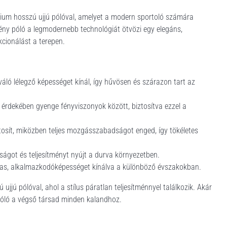
ium hosszú ujjú pólóval, amelyet a modern sportoló számára
mény póló a legmodernebb technológiát ötvözi egy elegáns,
kcionálást a terepen.
váló lélegző képességet kínál, így hűvösen és szárazon tart az
ág érdekében gyenge fényviszonyok között, biztosítva ezzel a
iztosít, miközben teljes mozgásszabadságot enged, így tökéletes
ósságot és teljesítményt nyújt a durva környezetben.
mas, alkalmazkodóképességet kínálva a különböző évszakokban.
jjú pólóval, ahol a stílus páratlan teljesítménnyel találkozik. Akár
a póló a végső társad minden kalandhoz.