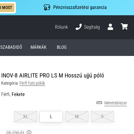
Pénzvisszafizetési garancia
J MOST
Rólunk
Segítség
Felhasználó
kosár
SZABADIDŐ
MÁRKÁK
BLOG
INOV-8 AIRLITE PRO LS M Hosszú ujjú póló
Kategória:
Férfi futó pólók
Férfi,
Fekete
Mérettáblázat
XL
L
M
S
28 790 Ft