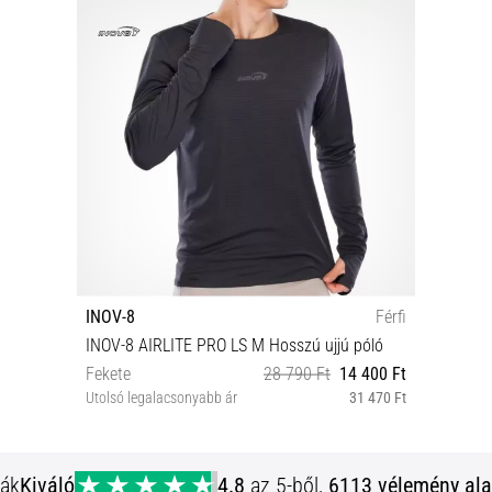
INOV-8
Férfi
INOV-8 AIRLITE PRO LS M Hosszú ujjú póló
Fekete
28 790 Ft
14 400 Ft
Utolsó legalacsonyabb ár
31 470 Ft
L
ják
Kiváló
4.8
az 5-ből,
6113 vélemény ala