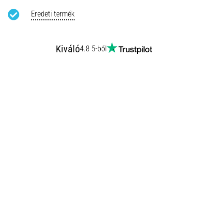
Eredeti termék
Kiváló
4.8 5-ből