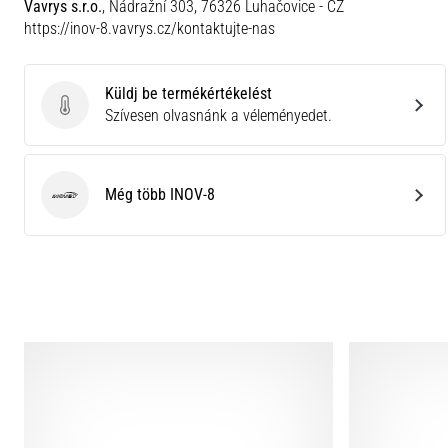
Vavrys s.r.o.
, Nádražní 303, 76326 Luhačovice - CZ
https://inov-8.vavrys.cz/kontaktujte-nas
Küldj be termékértékelést
Küldj be termékértékelést
Szívesen olvasnánk a véleményedet.
Még több INOV-8
INOV-8