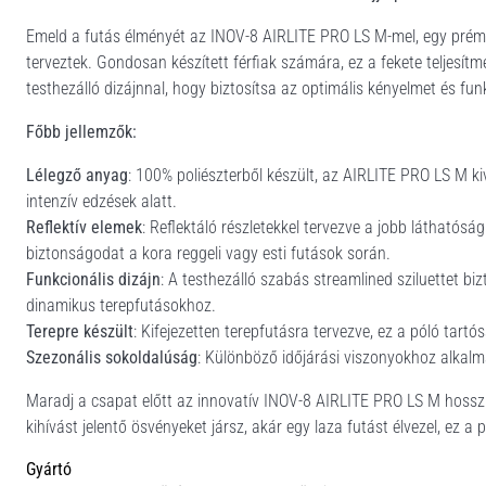
Emeld a futás élményét az INOV-8 AIRLITE PRO LS M-mel, egy prém
terveztek. Gondosan készített férfiak számára, ez a fekete teljesít
testhezálló dizájnnal, hogy biztosítsa az optimális kényelmet és fun
Főbb jellemzők:
Lélegző anyag
: 100% poliészterből készült, az AIRLITE PRO LS M ki
intenzív edzések alatt.
Reflektív elemek
: Reflektáló részletekkel tervezve a jobb láthatós
biztonságodat a kora reggeli vagy esti futások során.
Funkcionális dizájn
: A testhezálló szabás streamlined sziluettet b
dinamikus terepfutásokhoz.
Terepre készült
: Kifejezetten terepfutásra tervezve, ez a póló tart
Szezonális sokoldalúság
: Különböző időjárási viszonyokhoz alkal
Maradj a csapat előtt az innovatív INOV-8 AIRLITE PRO LS M hosszú u
kihívást jelentő ösvényeket jársz, akár egy laza futást élvezel, ez 
Gyártó