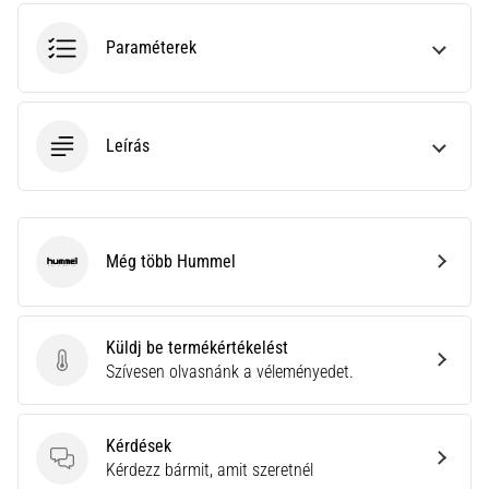
hajtható…
Paraméterek
2026.08.06.
•
11 perces olvasási idő
Leírás
Futótérd:
Okok,
kezelés
és
megelőzés
Még több Hummel
Hummel
A
futótérd,
más
Küldj be termékértékelést
néven
Küldj be termékértékelést
Szívesen olvasnánk a véleményedet.
iliotibiális
szalag
szindróma
Kérdések
(ITBS),
Kérdések
Kérdezz bármit, amit szeretnél
egy