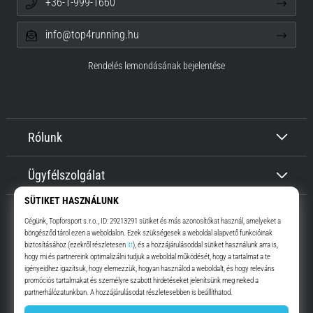
+36-1-999-1660
info@top4running.hu
Rendelés lemondásának bejelentése
Rólunk
Ügyfélszolgálat
Top4Running.hu
Már több, mint 16 éve motiválunk, hogy menj, és fuss. Gyorsabban.
Velünk. Mindennap.