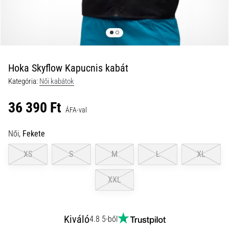
és
hogyan
kell
végrehajtani
őket?
Hoka Skyflow Kapucnis kabát
A
Kategória:
Női kabátok
gyakorlatban
az
36 390 Ft
ingafutás
ÁFA-val
a
sebességet,
Női,
Fekete
a
mozgékonyságot
XS
S
M
L
XL
és
az
XXL
irányváltási
képességet
teszteli.
Kiváló
4.8 5-ből
Hogyan