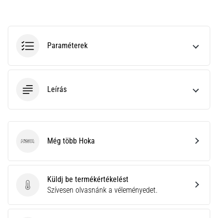
hajtható…
2026.08.06.
•
Paraméterek
11 perces olvasási idő
Futótérd:
Okok,
Leírás
kezelés
és
megelőzés
A
futótérd,
Még több Hoka
Hoka
más
néven
iliotibiális
Küldj be termékértékelést
szalag
Küldj be termékértékelést
Szívesen olvasnánk a véleményedet.
szindróma
(ITBS),
egy