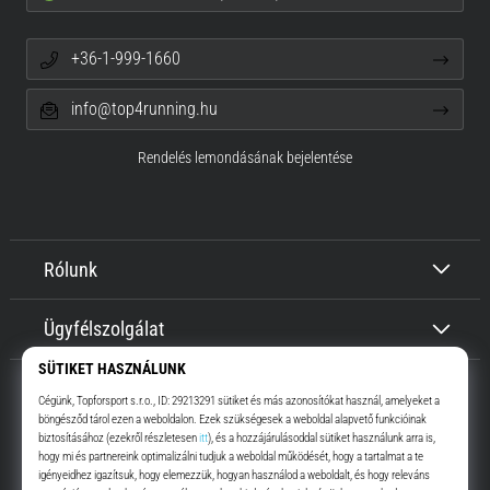
+36-1-999-1660
info@top4running.hu
Rendelés lemondásának bejelentése
Rólunk
Ügyfélszolgálat
Top4Running.hu
Már több, mint 16 éve motiválunk, hogy menj, és fuss. Gyorsabban.