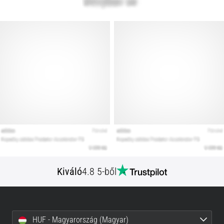
Kiváló
4.8 5-ből
HUF - Magyarország (Magyar)