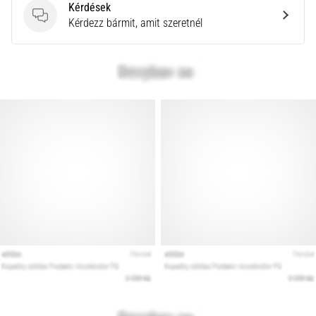
Kérdések
rendkívül
Kérdések
Kérdezz bármit, amit szeretnél
gyakori
egészségügyi
probléma,
amellyel
a…
Minden cikk
megjelenítése