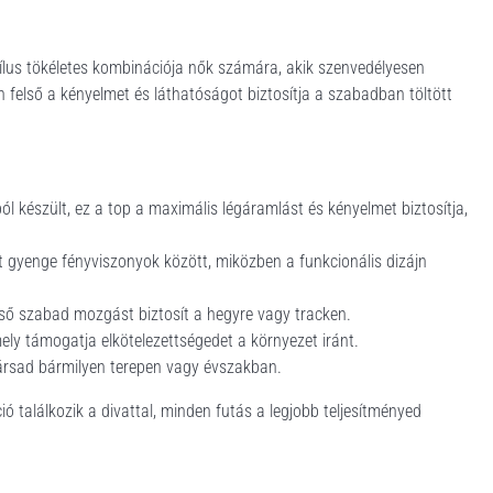
stílus tökéletes kombinációja nők számára, akik szenvedélyesen
lan felső a kényelmet és láthatóságot biztosítja a szabadban töltött
l készült, ez a top a maximális légáramlást és kényelmet biztosítja,
got gyenge fényviszonyok között, miközben a funkcionális dizájn
lső szabad mozgást biztosít a hegyre vagy tracken.
ly támogatja elkötelezettségedet a környezet iránt.
 társad bármilyen terepen vagy évszakban.
ió találkozik a divattal, minden futás a legjobb teljesítményed