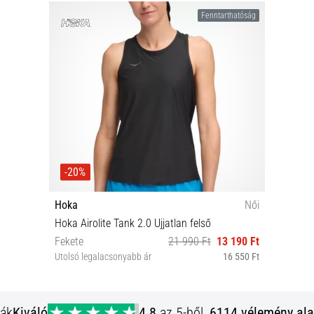
Fenntarthatóság
-20%
Hoka
Női
Hoka Airolite Tank 2.0 Ujjatlan felső
Fekete
21 990 Ft
13 190 Ft
Utolsó legalacsonyabb ár
16 550 Ft
XS S M L
ják
Kiváló
4.8
az 5-ből,
6114 vélemény ala