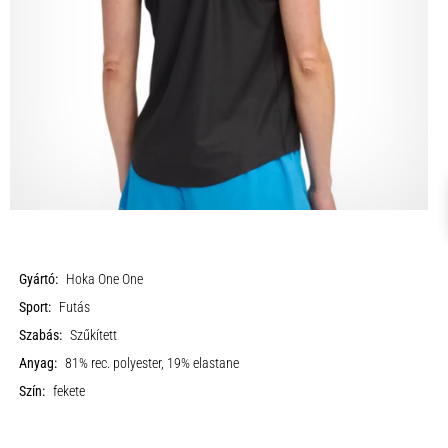
Gyártó:
Hoka One One
Sport:
Futás
Szabás:
Szűkített
Anyag:
81% rec. polyester, 19% elastane
Szín:
fekete