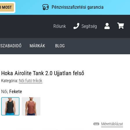
Pénzvisszafizetési garancia
J MOST
Rólunk
Segítség
Felhasználó
kosár
SZABADIDŐ
MÁRKÁK
BLOG
Hoka Airolite Tank 2.0 Ujjatlan felső
Kategória:
Női futó trikók
Női,
Fekete
Mérettáblázat