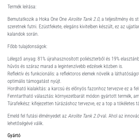
Termék leírása:
Bemutatkozik a Hoka One One
Airolite Tank 2.0
, a teljesítmény és 
szeretnek futni. Ezüstfekete, elegáns kivitelben készült, ez az ujjat
kalandok során.
Főbb tulajdonságok:
Lélegző anyag: 81% újrahasznosított poliészterből és 19% elasztánbó
hűvös és száraz marad a legintenzívebb edzések közben is.
Reflektív és funkcionális: a reflektoros elemek növelik a láthatósá
optimális támogatást nyújt.
Hordható kialakítás: a karcsú és előnyös fazonhoz tervezve ez a fe
Fenntartható választás: környezetbarát módon gyártott termék, ame
Túrafelkész: kifejezetten túrázáshoz tervezve, ez a top a tökéletes
Emeld fel futási élményedet az
Airolite Tank 2.0
-val. Ahol az innovác
lehetőségévé válik.
Gyártó