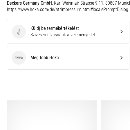
Deckers Germany GmbH
, Karl-Weinmair-Strasse 9-11, 80807 Munic
https://www.hoka.com/de/at/impressum.html#localePromptDialog
Küldj be termékértékelést
Küldj be termékértékelést
Szívesen olvasnánk a véleményedet.
Még több Hoka
Hoka