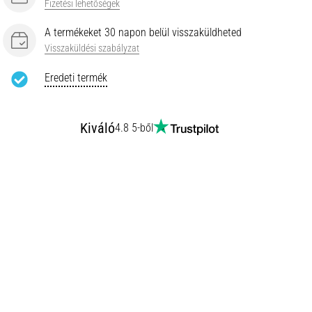
Fizetési lehetőségek
A termékeket 30 napon belül visszaküldheted
Visszaküldési szabályzat
Eredeti termék
Kiváló
4.8 5-ből