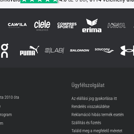
Ügyfélszolgálat
sta 2010 óta
Az elállási jog gyakorlása itt
m
Rendelés visszaküldése
rogram
Reklamáció hibás termék esetén
Szállítás és fizetés
am
Találd meg a megfelelő méretet