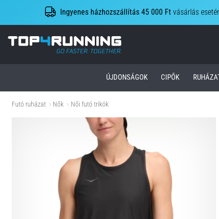
Ingyenes házhozszállítás 45 000 Ft
vásárlás eseté
Top4Running.hu
ÚJDONSÁGOK
CIPŐK
RUHÁZA
Futó ruházat
Nők
Női futó trikók