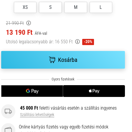
XS
S
M
L
21 990 Ft
13 190 Ft
ÁFA-val
Utolsó legalacsonyabb ár:
16 550 Ft
-20%
Kosárba
45 000 Ft
feletti vásárlás esetén a szállítás ingyenes
Szállítási lehetőségek
Online kártyás fizetés vagy egyéb fizetési módok