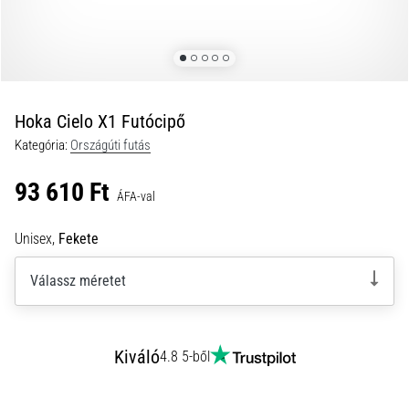
okai
A
térdfájdalom
életében
legalább
egyszer
Hoka Cielo X1 Futócipő
minden
Kategória:
Országúti futás
futót
elér,
93 610 Ft
legyen
ÁFA-val
szó
amatőrről
Unisex,
Fekete
vagy
profiról.
Válassz méretet
Mik
a
fájdalom…
Kiváló
4.8 5-ből
2026.08.05.