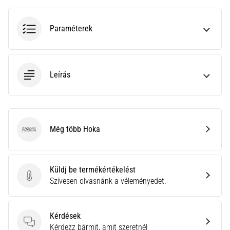
•
10 perces olvasási idő
Plantar
Paraméterek
Fasciitis:
Tünetek,
okok
Leírás
és
a
leghatékonyabb
kezelések
Még több Hoka
Éles
Hoka
sarokfájdalmat
tapasztalsz
futás
Küldj be termékértékelést
közben
Küldj be termékértékelést
Szívesen olvasnánk a véleményedet.
vagy
után?
Az
Kérdések
egyik
Kérdések
Kérdezz bármit, amit szeretnél