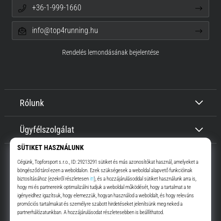
+36-1-999-1660
info@top4running.hu
Rendelés lemondásának bejelentése
Rólunk
Ügyfélszolgálat
Top4Running.hu
Már több, mint 16 éve motiválunk, hogy menj, és fuss. Gyorsabban.
Velünk. Mindennap.