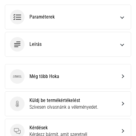
hajtható…
Paraméterek
2026.08.06.
•
11 perces olvasási idő
Futótérd:
Leírás
Okok,
kezelés
és
megelőzés
Még több Hoka
Hoka
A
futótérd,
más
Küldj be termékértékelést
néven
Küldj be termékértékelést
Szívesen olvasnánk a véleményedet.
iliotibiális
szalag
szindróma
(ITBS),
Kérdések
egy
Kérdések
Kérdezz bármit, amit szeretnél