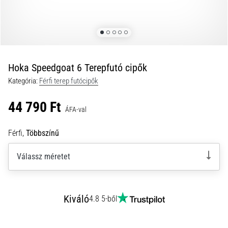
és
hogyan
kell
végrehajtani
őket?
Hoka Speedgoat 6 Terepfutó cipők
A
Kategória:
Férfi terep futócipők
gyakorlatban
az
44 790 Ft
ingafutás
ÁFA-val
a
sebességet,
Férfi,
Többszínű
a
mozgékonyságot
Válassz méretet
és
az
irányváltási
képességet
Kiváló
4.8 5-ből
teszteli.
Hogyan