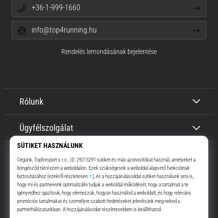
+36-1-999-1660
info@top4running.hu
Rendelés lemondásának bejelentése
Rólunk
Ügyfélszolgálat
Top4Running.hu
Már több, mint 16 éve motiválunk, hogy menj, és fuss. Gyorsabban.
Velünk. Mindennap.