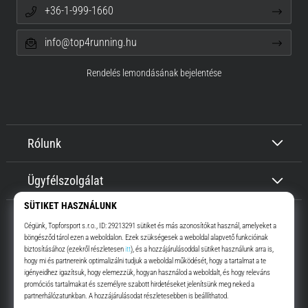
+36-1-999-1660
info@top4running.hu
Rendelés lemondásának bejelentése
Rólunk
Ügyfélszolgálat
Top4Running.hu
Már több, mint 16 éve motiválunk, hogy menj, és fuss. Gyorsabban.
Velünk. Mindennap.