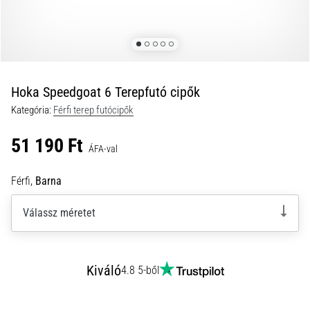
futótérd,
más
néven
iliotibiális
szalag
Hoka Speedgoat 6 Terepfutó cipők
szindróma
(ITBS),
Kategória:
Férfi terep futócipők
egy
rendkívül
51 190 Ft
ÁFA-val
gyakori
egészségügyi
Férfi,
Barna
probléma,
amellyel
Válassz méretet
a…
2026.08.06.
Kiváló
•
4.8 5-ből
13 perces olvasási idő
Futócipők