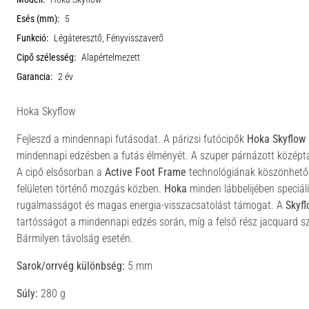
Esés (mm):
5
Funkció:
Légáteresztő, Fényvisszaverő
Cipő szélesség:
Alapértelmezett
Garancia:
2 év
Hoka Skyflow
Fejleszd a mindennapi futásodat. A párizsi futócipők
Hoka Skyflow
mindennapi edzésben a futás élményét. A szuper párnázott középt
A cipő elsősorban a
Active Foot Frame
technológiának köszönhetően
felületen történő mozgás közben.
Hoka
minden lábbelijében speciáli
rugalmasságot és magas energia-visszacsatolást támogat. A
Skyf
tartósságot a mindennapi edzés során, míg a felső rész jacquard s
Bármilyen távolság esetén.
Sarok/orrvég különbség:
5 mm
Súly:
280 g