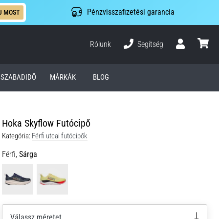
Pénzvisszafizetési garancia
J MOST
Rólunk
Segítség
Felhasználó
kosár
SZABADIDŐ
MÁRKÁK
BLOG
Hoka Skyflow Futócipő
Kategória:
Férfi utcai futócipők
Férfi,
Sárga
Válassz méretet