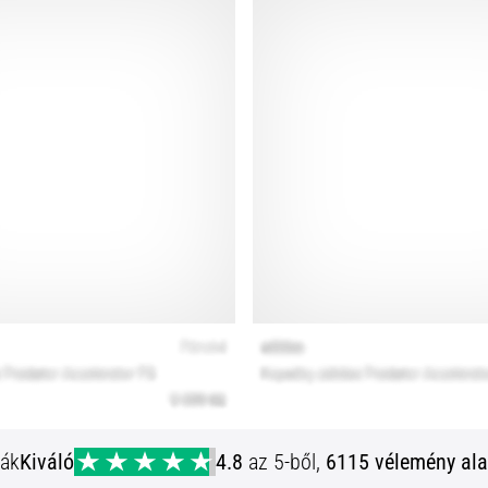
ják
Kiváló
4.8
az 5-ből,
6115 vélemény ala