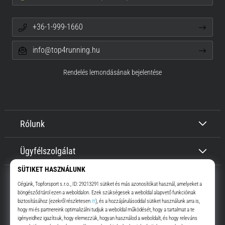
+36-1-999-1660
info@top4running.hu
Rendelés lemondásának bejelentése
Rólunk
Ügyfélszolgálat
Top4Running.hu
Már több, mint 16 éve motiválunk, hogy menj, és fuss. Gyorsabban.