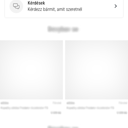
Kérdések
rendkívül
Kérdések
Kérdezz bármit, amit szeretnél
gyakori
egészségügyi
probléma,
amellyel
a…
Minden cikk
megjelenítése