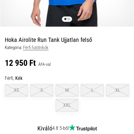
és
hogyan
kell
végrehajtani
őket?
Hoka Airolite Run Tank Ujjatlan felső
A
Kategória:
Férfi futótrikók
gyakorlatban
az
12 950 Ft
ingafutás
ÁFA-val
a
sebességet,
Férfi,
Kék
a
mozgékonyságot
XS
S
M
L
XL
és
az
XXL
irányváltási
képességet
teszteli.
Kiváló
4.8 5-ből
Hogyan