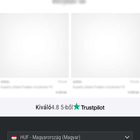
Kiváló
4.8 5-ből
HUF - Magyarország (Magyar)