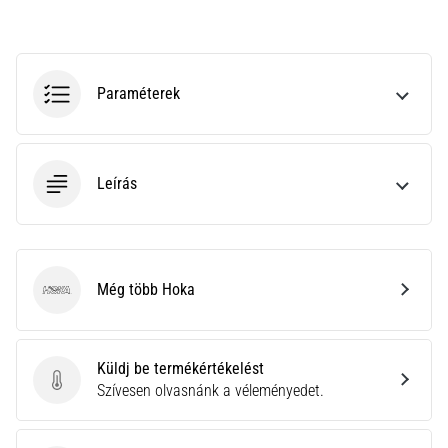
hajtható…
2026.08.06.
•
Paraméterek
11 perces olvasási idő
Futótérd:
Okok,
Leírás
kezelés
és
megelőzés
A
futótérd,
Még több Hoka
Hoka
más
néven
iliotibiális
Küldj be termékértékelést
szalag
Küldj be termékértékelést
Szívesen olvasnánk a véleményedet.
szindróma
(ITBS),
egy