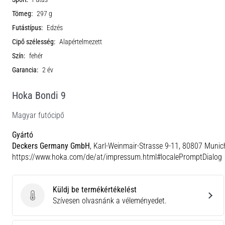
Tömeg:
297 g
Futástípus:
Edzés
Cipő szélesség:
Alapértelmezett
Szín:
fehér
Garancia:
2 év
Hoka Bondi 9
Magyar futócipő
Gyártó
Deckers Germany GmbH
, Karl-Weinmair-Strasse 9-11, 80807 Munic
https://www.hoka.com/de/at/impressum.html#localePromptDialog
Küldj be termékértékelést
Küldj be termékértékelést
Szívesen olvasnánk a véleményedet.