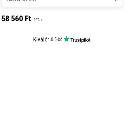
58 560 Ft
ÁFA-val
Kiváló
4.8 5-ből