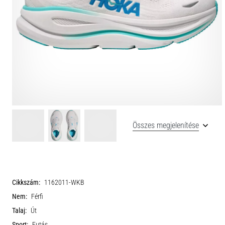
Összes megjelenítése
Cikkszám:
1162011-WKB
Nem:
Férfi
Talaj:
Út
Sport:
Futás