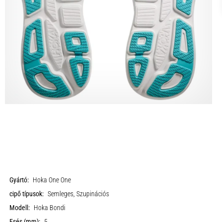
Gyártó:
Hoka One One
cipő típusok:
Semleges, Szupinációs
Modell:
Hoka Bondi
Esés (mm):
5