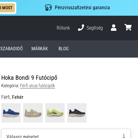
Pénzvisszafizetési garancia
J MOST
Rólunk
Segítség
Felhasználó
kosár
SZABADIDŐ
MÁRKÁK
BLOG
Hoka Bondi 9 Futócipő
Kategória:
Férfi utcai futócipők
Férfi,
Fehér
Válassz méretet