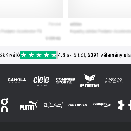
ják
Kiváló
4.8
az 5-ből,
6091 vélemény ala