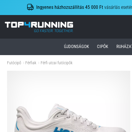
Ingyenes házhozszállítás 45 000 Ft
vásárlás eseté
Top4Running.hu
ÚJDONSÁGOK
CIPŐK
RUHÁZA
Futócipő
Férfiak
Férfi utcai futócipők