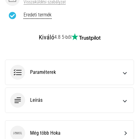
Visszaküldési szabályzat
rendkívül
gyakori
Eredeti termék
egészségügyi
probléma,
amellyel
Kiváló
4.8 5-ből
a…
Minden cikk
megjelenítése
Paraméterek
Leírás
Még több Hoka
Hoka