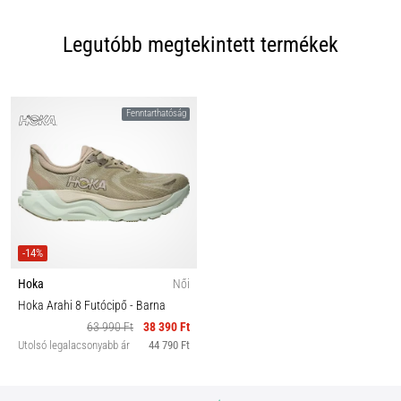
Legutóbb megtekintett termékek
Fenntarthatóság
-14%
Hoka
Női
Hoka Arahi 8 Futócipő
- Barna
63 990 Ft
38 390 Ft
Utolsó legalacsonyabb ár
44 790 Ft