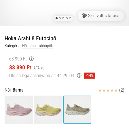
és
hogyan
Szín változtatása
kell
végrehajtani
őket?
Hoka Arahi 8 Futócipő
A
Kategória:
Női utcai futócipők
gyakorlatban
az
63 990 Ft
ingafutás
38 390 Ft
a
ÁFA-val
sebességet,
Utolsó legalacsonyabb ár:
44 790 Ft
-14%
a
mozgékonyságot
Értékelés
Női,
Barna
(2)
és
az
irányváltási
képességet
teszteli.
Hogyan