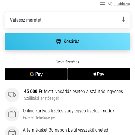
hajtható…
Mérettáblázat
2026.08.06.
Válassz méretet
•
11 perces olvasási idő
Futótérd:
Kosárba
Okok,
kezelés
és
megelőzés
A
futótérd,
45 000 Ft
feletti vásárlás esetén a szállítás ingyenes
más
Szállítási lehetőségek
néven
iliotibiális
Online kártyás fizetés vagy egyéb fizetési módok
szalag
Fizetési lehetőségek
szindróma
(ITBS),
A termékeket 30 napon belül visszaküldheted
egy