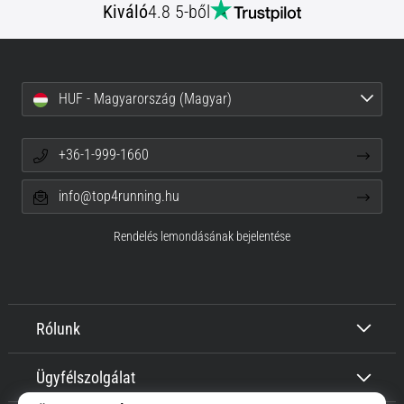
Kiváló
4.8 5-ből
HUF - Magyarország (Magyar)
+36-1-999-1660
info@top4running.hu
Rendelés lemondásának bejelentése
Rólunk
Ügyfélszolgálat