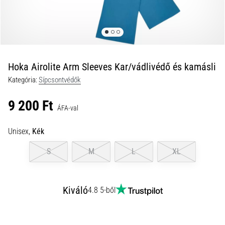
és
hogyan
kell
végrehajtani
őket?
Hoka Airolite Arm Sleeves Kar/vádlivédő és kamásli
A
Kategória:
Sípcsontvédők
gyakorlatban
az
9 200 Ft
ingafutás
ÁFA-val
a
sebességet,
Unisex,
Kék
a
mozgékonyságot
S
M
L
XL
és
az
irányváltási
Kiváló
4.8 5-ből
képességet
teszteli.
Hogyan