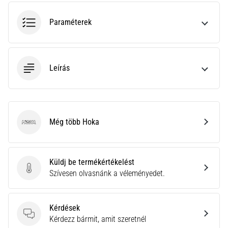
hajtható…
Paraméterek
2026.08.06.
•
11 perces olvasási idő
Leírás
Futótérd:
Okok,
kezelés
és
megelőzés
Még több Hoka
Hoka
A
futótérd,
más
Küldj be termékértékelést
néven
Küldj be termékértékelést
Szívesen olvasnánk a véleményedet.
iliotibiális
szalag
szindróma
Kérdések
(ITBS),
Kérdések
Kérdezz bármit, amit szeretnél
egy