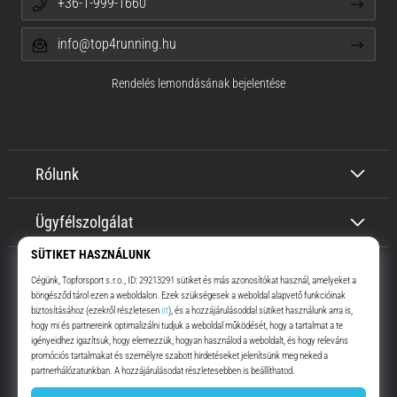
+36-1-999-1660
info@top4running.hu
Rendelés lemondásának bejelentése
Rólunk
Ügyfélszolgálat
Top4Running.hu
Már több, mint 16 éve motiválunk, hogy menj, és fuss. Gyorsabban.
Velünk. Mindennap.