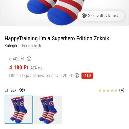
és
hogyan
Szín változtatása
kell
végrehajtani
őket?
HappyTraining I’m a Superhero Edition Zoknik
A
Kategória:
Férfi zoknik
gyakorlatban
az
6 400 Ft
ingafutás
4 180 Ft
a
ÁFA-val
sebességet,
Utolsó legalacsonyabb ár:
5 120 Ft
-18%
a
mozgékonyságot
Értékelés
Unisex,
Kék
(4)
és
az
irányváltási
képességet
teszteli.
Hogyan