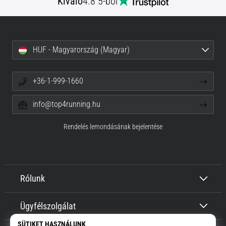
Kiváló
4.8 5-ből
HUF - Magyarország (Magyar)
+36-1-999-1660
info@top4running.hu
Rendelés lemondásának bejelentése
Rólunk
Ügyfélszolgálat