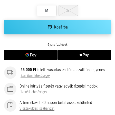
hajtható…
M
L
2026.08.06.
•
Kosárba
11 perces olvasási idő
Futótérd:
Okok,
kezelés
és
megelőzés
A
45 000 Ft
feletti vásárlás esetén a szállítás ingyenes
futótérd,
Szállítási lehetőségek
más
néven
Online kártyás fizetés vagy egyéb fizetési módok
iliotibiális
Fizetési lehetőségek
szalag
szindróma
A termékeket 30 napon belül visszaküldheted
(ITBS),
Visszaküldési szabályzat
egy