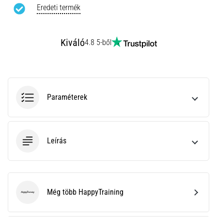
rendkívül
Eredeti termék
gyakori
egészségügyi
probléma,
Kiváló
4.8 5-ből
amellyel
a…
Minden cikk
Paraméterek
megjelenítése
Leírás
Még több HappyTraining
HappyTraining