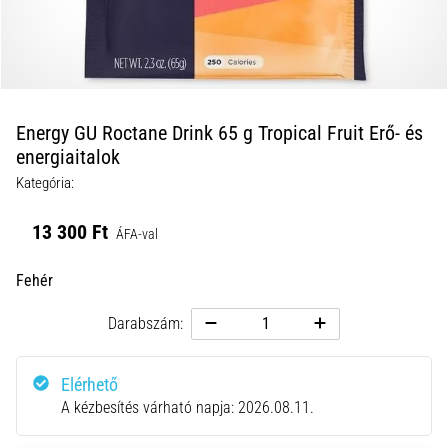
okai
A
térdfájdalom
életében
legalább
egyszer
Energy GU Roctane Drink 65 g Tropical Fruit Erő- és
minden
energiaitalok
futót
Kategória:
elér,
legyen
13 300 Ft
ÁFA-val
szó
amatőrről
Fehér
vagy
profiról.
Darabszám:
Mik
a
fájdalom…
Elérhető
A kézbesítés várható napja:
2026.08.11.
2026.08.05.