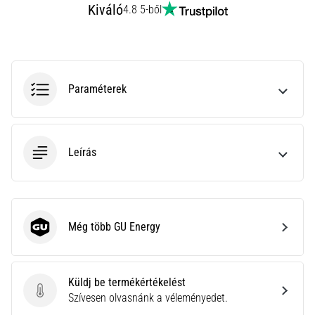
leggyakoribb
Kiváló
4.8 5-ből
kiváltó
ok
a
talpi
bőnye
Paraméterek
gyulladása
…
Leírás
Minden cikk
megjelenítése
Még több GU Energy
GU Energy
Küldj be termékértékelést
Küldj be termékértékelést
Szívesen olvasnánk a véleményedet.