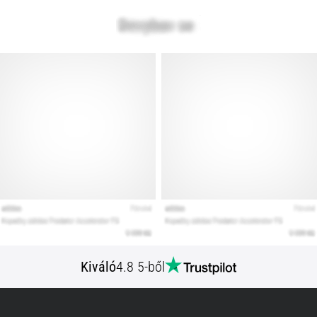
Kiváló
4.8 5-ből