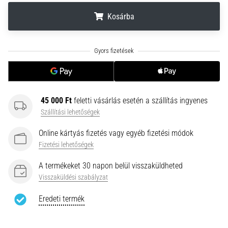
•
10 perces olvasási idő
Kosárba
Plantar
Fasciitis:
.
.
.
Tünetek,
okok
és
a
45 000 Ft
feletti vásárlás esetén a szállítás ingyenes
leghatékonyabb
Szállítási lehetőségek
kezelések
Éles
Online kártyás fizetés vagy egyéb fizetési módok
sarokfájdalmat
Fizetési lehetőségek
tapasztalsz
futás
A termékeket 30 napon belül visszaküldheted
közben
Visszaküldési szabályzat
vagy
után?
Eredeti termék
Az
egyik