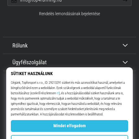
Rendelés lemondásának bejelentése
Rólunk
Ügyfélszolgálat
Top4Running.hu
Már több, mint 16 éve motiválunk, hogy menj, és fuss. Gyorsabban.
Velünk. Mindennap.
Instagram
YouTube