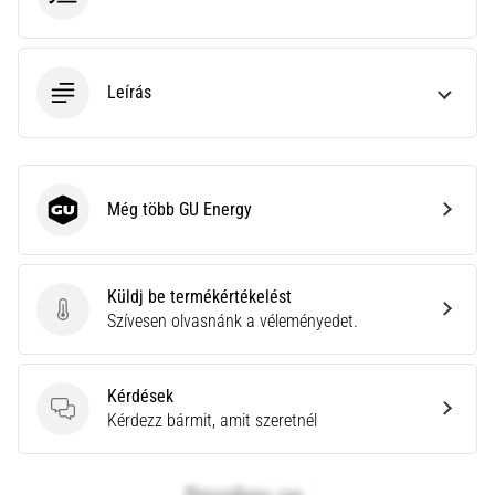
hajtható…
2026.08.06.
Leírás
•
11 perces olvasási idő
Futótérd:
Okok,
kezelés
Még több GU Energy
GU Energy
és
megelőzés
A
Küldj be termékértékelést
futótérd,
Küldj be termékértékelést
Szívesen olvasnánk a véleményedet.
más
néven
iliotibiális
Kérdések
szalag
Kérdések
Kérdezz bármit, amit szeretnél
szindróma
(ITBS),
egy