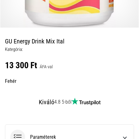
és
hogyan
kell
végrehajtani
őket?
GU Energy Drink Mix Ital
A
Kategória:
gyakorlatban
az
13 300 Ft
ingafutás
ÁFA-val
a
sebességet,
Fehér
a
mozgékonyságot
és
Kiváló
4.8 5-ből
az
irányváltási
képességet
teszteli.
Hogyan
Paraméterek