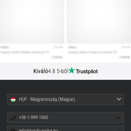
Kiváló
4.8 5-ből
HUF - Magyarország (Magyar)
+36-1-999-1660
info@top4running.hu