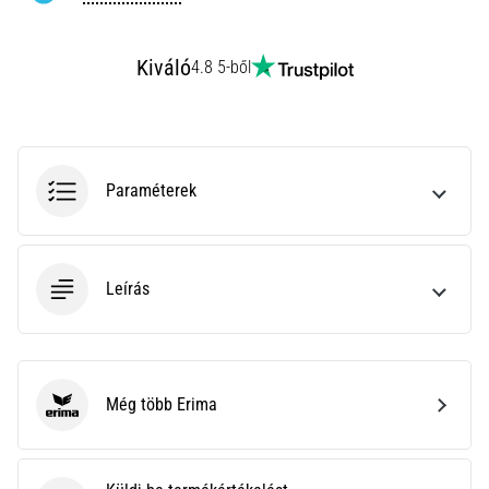
rendkívül
gyakori
egészségügyi
Kiváló
4.8 5-ből
probléma,
amellyel
a…
Paraméterek
Minden cikk
megjelenítése
Leírás
Még több Erima
Erima