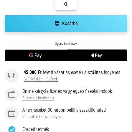
hajtható…
XL
2026.08.06.
Kosárba
•
11 perces olvasási idő
Futótérd:
Okok,
kezelés
és
megelőzés
45 000 Ft
feletti vásárlás esetén a szállítás ingyenes
A
Szállítási lehetőségek
futótérd,
más
Online kártyás fizetés vagy egyéb fizetési módok
néven
Fizetési lehetőségek
iliotibiális
A termékeket 30 napon belül visszaküldheted
szalag
szindróma
Visszaküldési szabályzat
(ITBS),
Eredeti termék
egy