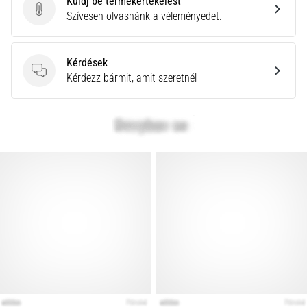
Küldj be termékértékelést
Küldj be termékértékelést
Szívesen olvasnánk a véleményedet.
Kérdések
Kérdések
Kérdezz bármit, amit szeretnél