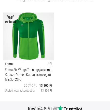
Erima
Női
Erima Six Wings Trainingsjacke mit
Kapuze Damen Kapucnis melegítő
felsők
- Zöld
20 740 Ft
13 300 Ft
Utolsó legalacsonyabb ár
13 300 Ft
Kiváló
4.8 5-ből