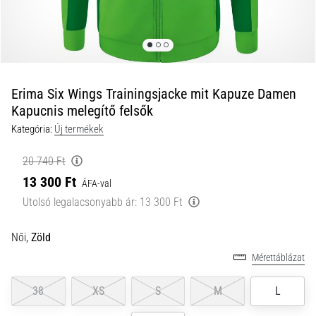
és
hogyan
kell
végrehajtani
őket?
Erima Six Wings Trainingsjacke mit Kapuze Damen
A
Kapucnis melegítő felsők
gyakorlatban
Kategória:
Új termékek
az
ingafutás
20 740 Ft
a
sebességet,
13 300 Ft
ÁFA-val
a
Utolsó legalacsonyabb ár:
13 300 Ft
mozgékonyságot
és
Női,
Zöld
az
irányváltási
Mérettáblázat
képességet
teszteli.
38
XS
S
M
L
Hogyan