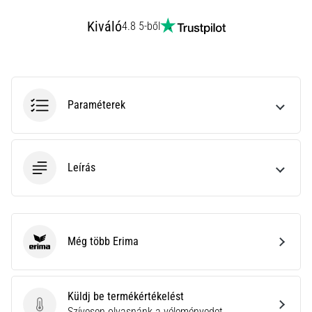
rendkívül
Kiváló
gyakori
4.8 5-ből
egészségügyi
probléma,
amellyel
a…
Paraméterek
Minden cikk
megjelenítése
Leírás
Még több Erima
Erima
Küldj be termékértékelést
Küldj be termékértékelést
Szívesen olvasnánk a véleményedet.