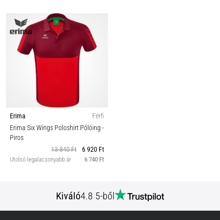
Erima
Férfi
Erima Six Wings Poloshirt Pólóing
-
Piros
13 840 Ft
6 920 Ft
Utolsó legalacsonyabb ár
6 740 Ft
Kiváló
4.8 5-ből