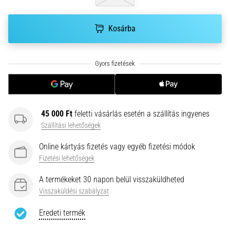
hajtható…
Kosárba
2026.08.06.
•
11 perces olvasási idő
Futótérd:
Okok,
kezelés
és
45 000 Ft
feletti vásárlás esetén a szállítás ingyenes
megelőzés
Szállítási lehetőségek
A
Online kártyás fizetés vagy egyéb fizetési módok
futótérd,
más
Fizetési lehetőségek
néven
A termékeket 30 napon belül visszaküldheted
iliotibiális
Visszaküldési szabályzat
szalag
szindróma
Eredeti termék
(ITBS),
egy