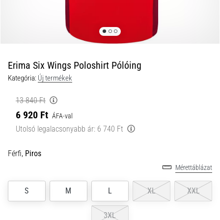
és
hogyan
kell
végrehajtani
őket?
Erima Six Wings Poloshirt Pólóing
A
Kategória:
Új termékek
gyakorlatban
az
13 840 Ft
ingafutás
6 920 Ft
a
ÁFA-val
sebességet,
Utolsó legalacsonyabb ár:
6 740 Ft
a
mozgékonyságot
Férfi,
Piros
és
az
Mérettáblázat
irányváltási
képességet
S
M
L
XL
XXL
teszteli.
Hogyan
3XL