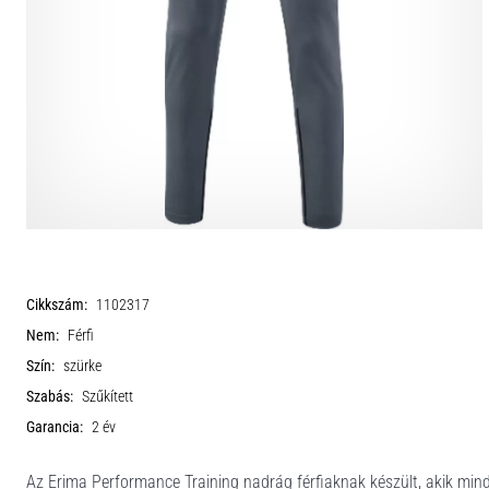
Cikkszám:
1102317
Nem:
Férfi
Szín:
szürke
Szabás:
Szűkített
Garancia:
2 év
Az Erima Performance Training nadrág férfiaknak készült, akik mind