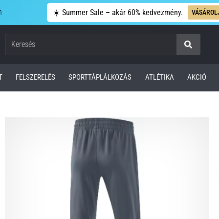
n
☀️ Summer Sale – akár 60% kedvezmény.
VÁSÁROL
Keresés
T
FELSZERELÉS
SPORTTÁPLÁLKOZÁS
ATLÉTIKA
AKCIÓ