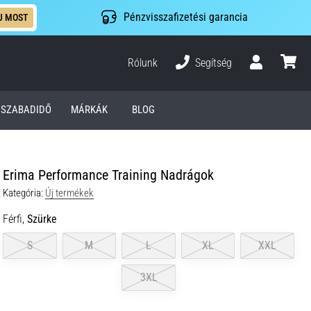
Pénzvisszafizetési garancia
J MOST
Rólunk
Segítség
Felhasználó
kosár
SZABADIDŐ
MÁRKÁK
BLOG
Erima Performance Training Nadrágok
Kategória:
Új termékek
Férfi,
Szürke
S
M
L
XL
XXL
3XL