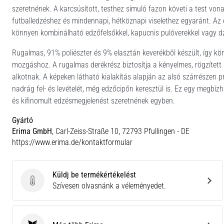
szeretnének. A karcsúsított, testhez simuló fazon követi a test von
futballedzéshez és mindennapi, hétköznapi viselethez egyaránt. Az
könnyen kombinálható edzőfelsőkkel, kapucnis pulóverekkel vagy dz
Rugalmas, 91% poliészter és 9% elasztán keverékből készült, így kön
mozgáshoz. A rugalmas derékrész biztosítja a kényelmes, rögzített i
alkotnak. A képeken látható kialakítás alapján az alsó szárrészen p
nadrág fel- és levételét, még edzőcipőn keresztül is. Ez egy megb
és kifinomult edzésmegjelenést szeretnének egyben.
Gyártó
Erima GmbH
, Carl-Zeiss-Straße 10, 72793 Pfullingen - DE
https://www.erima.de/kontaktformular
Küldj be termékértékelést
Küldj be termékértékelést
Szívesen olvasnánk a véleményedet.