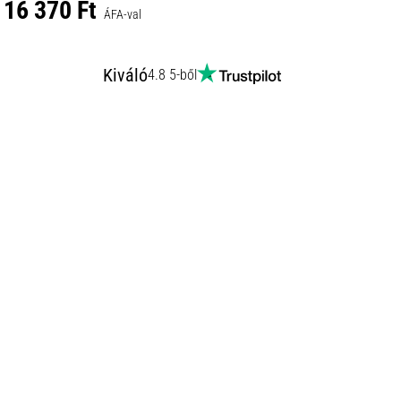
16 370 Ft
ÁFA-val
Kiváló
4.8 5-ből