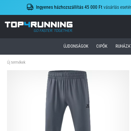
Ingyenes házhozszállítás 45 000 Ft
vásárlás eseté
Top4Running.hu
ÚJDONSÁGOK
CIPŐK
RUHÁZA
Új termékek