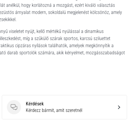
alát anélkül, hogy korlátozná a mozgást, ezért kiváló választás
 ezüstös árnyalat modern, sokoldalú megjelenést kölcsönöz, amely
sekikkel.
nyű viseletet nyújt, kellő mértékű nyúlással a dinamikus
lleszkedést, míg a szűkülő szárak sportos, karcsú sziluettet
raktikus cipzáras nyílások találhatók, amelyek megkönnyítik a
ízható darab sportolók számára, akik kényelmet, mozgásszabadságot
Kérdések
Kérdések
Kérdezz bármit, amit szeretnél