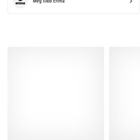
Még több Erima
Erima