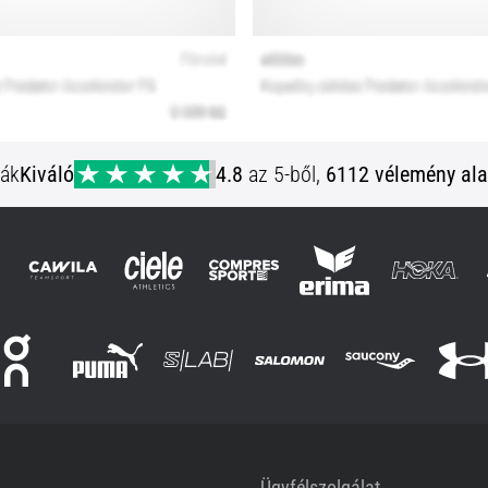
ják
Kiváló
4.8
az 5-ből,
6112 vélemény ala
Ügyfélszolgálat