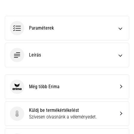
hajtható…
2026.08.06.
•
Paraméterek
11 perces olvasási idő
Futótérd:
Okok,
Leírás
kezelés
és
megelőzés
A
futótérd,
Még több Erima
Erima
más
néven
iliotibiális
Küldj be termékértékelést
szalag
Küldj be termékértékelést
Szívesen olvasnánk a véleményedet.
szindróma
(ITBS),
egy