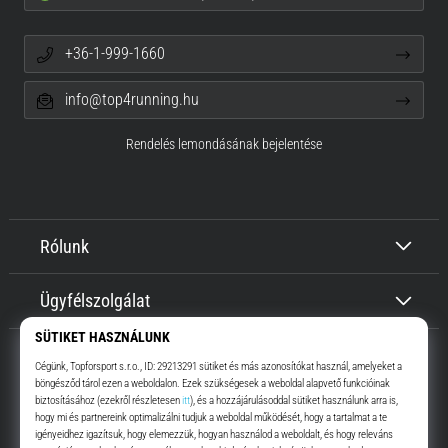
+36-1-999-1660
info@top4running.hu
Rendelés lemondásának bejelentése
Rólunk
Ügyfélszolgálat
Top4Running.hu
Már több, mint 16 éve motiválunk, hogy menj, és fuss. Gyorsabban.