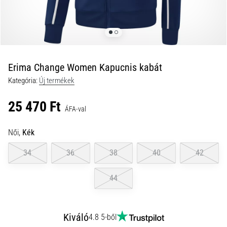
és
hogyan
kell
végrehajtani
őket?
Erima Change Women Kapucnis kabát
A
Kategória:
Új termékek
gyakorlatban
az
25 470 Ft
ingafutás
ÁFA-val
a
sebességet,
Női,
Kék
a
mozgékonyságot
34
36
38
40
42
és
az
44
irányváltási
képességet
teszteli.
Kiváló
4.8 5-ből
Hogyan