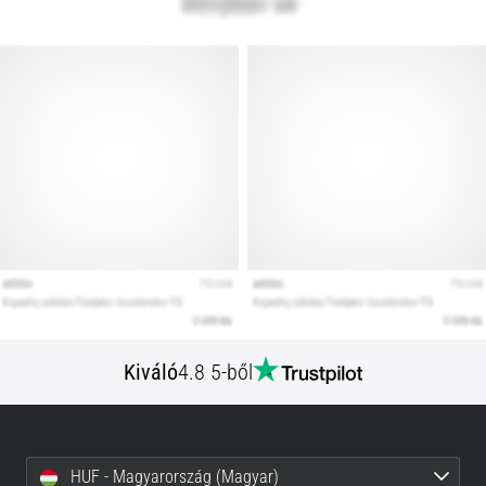
Kiváló
4.8 5-ből
HUF - Magyarország (Magyar)