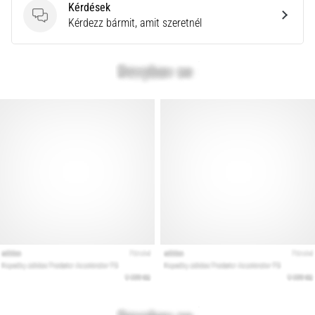
Kérdések
rendkívül
Kérdések
Kérdezz bármit, amit szeretnél
gyakori
egészségügyi
probléma,
amellyel
a…
Minden cikk
megjelenítése