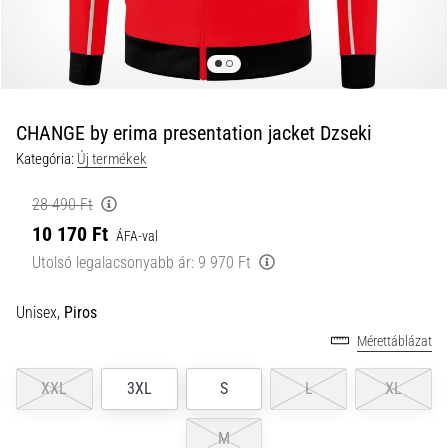
és
hogyan
kell
végrehajtani
őket?
CHANGE by erima presentation jacket Dzseki
A
Kategória:
Új termékek
gyakorlatban
az
28 490 Ft
ingafutás
10 170 Ft
a
ÁFA-val
sebességet,
Utolsó legalacsonyabb ár:
9 970 Ft
a
mozgékonyságot
Unisex,
Piros
és
az
Mérettáblázat
irányváltási
képességet
XXL
3XL
S
L
XL
teszteli.
Hogyan
M