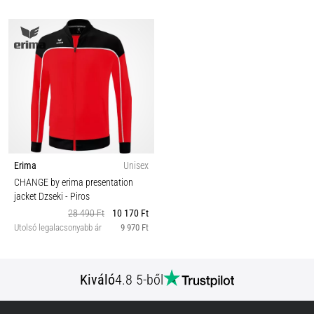
Erima
Unisex
CHANGE by erima presentation
jacket Dzseki
- Piros
28 490 Ft
10 170 Ft
Utolsó legalacsonyabb ár
9 970 Ft
Kiváló
4.8 5-ből