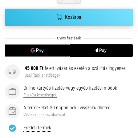
hajtható…
Kosárba
2026.08.06.
•
11 perces olvasási idő
Futótérd:
Okok,
kezelés
és
45 000 Ft
feletti vásárlás esetén a szállítás ingyenes
megelőzés
Szállítási lehetőségek
A
Online kártyás fizetés vagy egyéb fizetési módok
futótérd,
más
Fizetési lehetőségek
néven
A termékeket 30 napon belül visszaküldheted
iliotibiális
Visszaküldési szabályzat
szalag
szindróma
Eredeti termék
(ITBS),
egy