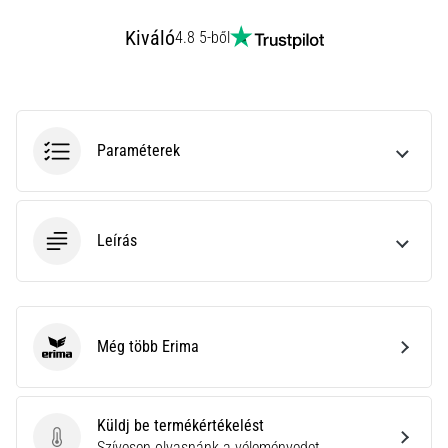
rendkívül
Kiváló
gyakori
4.8 5-ből
egészségügyi
probléma,
amellyel
a…
Paraméterek
Minden cikk
megjelenítése
Leírás
Még több Erima
Erima
Küldj be termékértékelést
Küldj be termékértékelést
Szívesen olvasnánk a véleményedet.