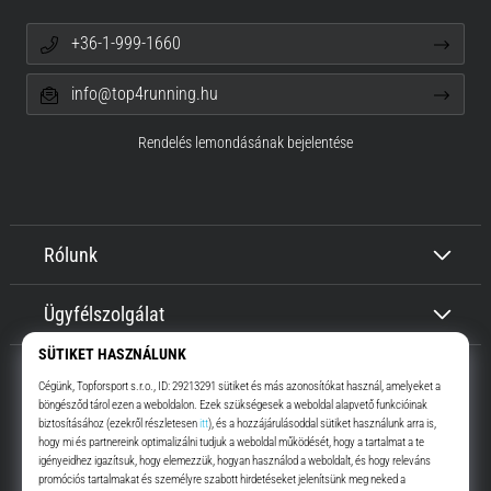
+36-1-999-1660
info@top4running.hu
Rendelés lemondásának bejelentése
Rólunk
Ügyfélszolgálat
Top4Running.hu
Már több, mint 16 éve motiválunk, hogy menj, és fuss. Gyorsabban.