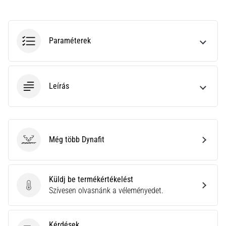
rendkívül
gyakori
egészségügyi
probléma,
Paraméterek
amellyel
a…
Leírás
Minden cikk
megjelenítése
Még több Dynafit
Dynafit
Küldj be termékértékelést
Küldj be termékértékelést
Szívesen olvasnánk a véleményedet.
Kérdések