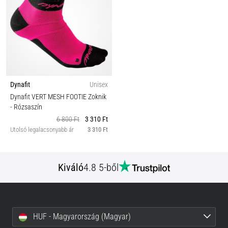
Dynafit
Unisex
Dynafit VERT MESH FOOTIE Zoknik
- Rózsaszín
6 800 Ft
3 310 Ft
Utolsó legalacsonyabb ár
3 310 Ft
Kiváló
4.8 5-ből
HUF - Magyarország (Magyar)