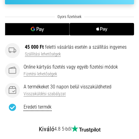
hajtható…
2026.08.06.
•
11 perces olvasási idő
Futótérd:
45 000 Ft
feletti vásárlás esetén a szállítás ingyenes
Okok,
Szállítási lehetőségek
kezelés
és
Online kártyás fizetés vagy egyéb fizetési módok
megelőzés
Fizetési lehetőségek
A
A termékeket 30 napon belül visszaküldheted
futótérd,
Visszaküldési szabályzat
más
néven
Eredeti termék
iliotibiális
szalag
szindróma
Kiváló
4.8 5-ből
(ITBS),
egy