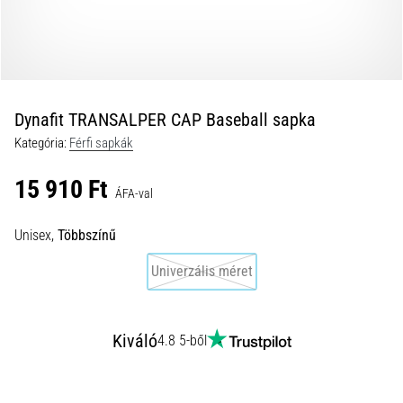
okai
A
térdfájdalom
életében
legalább
egyszer
Dynafit TRANSALPER CAP Baseball sapka
minden
Kategória:
Férfi sapkák
futót
elér,
15 910 Ft
legyen
ÁFA-val
szó
amatőrről
Unisex,
Többszínű
vagy
Univerzális méret
profiról.
Mik
a
fájdalom…
Kiváló
4.8 5-ből
2026.08.05.