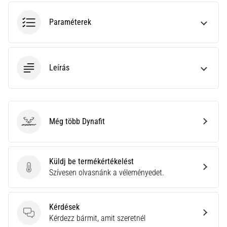
•
10 perces olvasási idő
Paraméterek
Plantar
Fasciitis:
Tünetek,
okok
Leírás
és
a
leghatékonyabb
kezelések
Még több Dynafit
Dynafit
Éles
sarokfájdalmat
tapasztalsz
Küldj be termékértékelést
futás
Küldj be termékértékelést
Szívesen olvasnánk a véleményedet.
közben
vagy
után?
Kérdések
Az
Kérdések
Kérdezz bármit, amit szeretnél
egyik