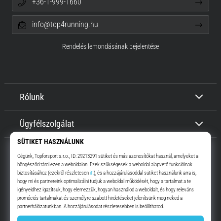
+36-1-999-1660
info@top4running.hu
Rendelés lemondásának bejelentése
Rólunk
Ügyfélszolgálat
Top4Running.hu
Már több, mint 16 éve motiválunk, hogy menj, és fuss. Gyorsabban.
Velünk. Mindennap.