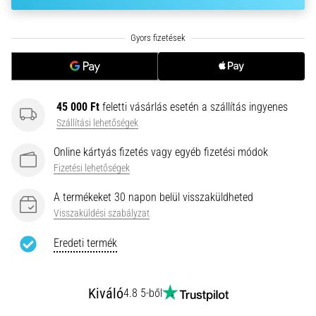
hajtható…
2026.08.06.
•
11 perces olvasási idő
Futótérd:
45 000 Ft
feletti vásárlás esetén a szállítás ingyenes
Okok,
Szállítási lehetőségek
kezelés
és
Online kártyás fizetés vagy egyéb fizetési módok
megelőzés
Fizetési lehetőségek
A
A termékeket 30 napon belül visszaküldheted
futótérd,
Visszaküldési szabályzat
más
néven
Eredeti termék
iliotibiális
szalag
szindróma
Kiváló
4.8 5-ből
(ITBS),
egy