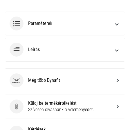
rendkívül
gyakori
egészségügyi
probléma,
Paraméterek
amellyel
a…
Leírás
Minden cikk
megjelenítése
Még több Dynafit
Dynafit
Küldj be termékértékelést
Küldj be termékértékelést
Szívesen olvasnánk a véleményedet.
Kérdések