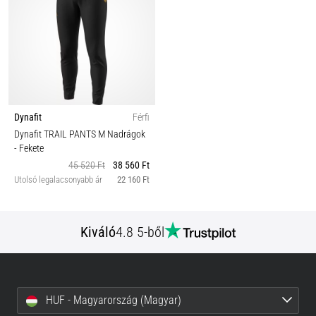
Dynafit
Férfi
Dynafit TRAIL PANTS M Nadrágok
- Fekete
45 520 Ft
38 560 Ft
Utolsó legalacsonyabb ár
22 160 Ft
Kiváló
4.8 5-ből
HUF - Magyarország (Magyar)