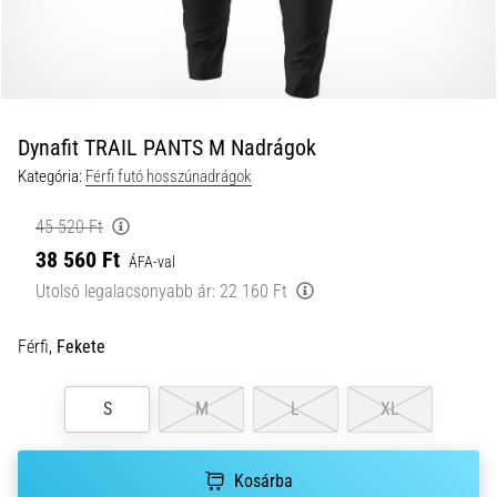
és
hogyan
kell
végrehajtani
őket?
Dynafit TRAIL PANTS M Nadrágok
A
Kategória:
Férfi futó hosszúnadrágok
gyakorlatban
az
45 520 Ft
ingafutás
38 560 Ft
a
ÁFA-val
sebességet,
Utolsó legalacsonyabb ár:
22 160 Ft
a
mozgékonyságot
Férfi,
Fekete
és
az
irányváltási
S
M
L
XL
képességet
teszteli.
Hogyan
Kosárba