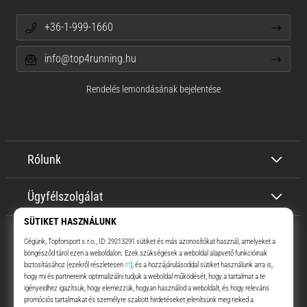
+36-1-999-1660
info@top4running.hu
Rendelés lemondásának bejelentése
Rólunk
Ügyfélszolgálat
Top4Running.hu
Már több, mint 16 éve motiválunk, hogy menj, és fuss. Gyorsabban.