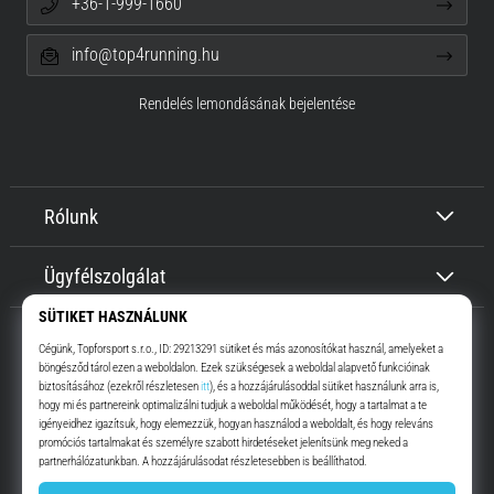
+36-1-999-1660
info@top4running.hu
Rendelés lemondásának bejelentése
Rólunk
Ügyfélszolgálat
Top4Running.hu
Már több, mint 16 éve motiválunk, hogy menj, és fuss. Gyorsabban.
Velünk. Mindennap.