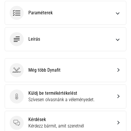
gyulladása
…
Paraméterek
2026.08.05.
•
Leírás
14 perces olvasási idő
Szénhidrát-
szuperkompenzáció:
Hogyan
Még több Dynafit
befolyásolja
Dynafit
a
futóteljesítményt?
Küldj be termékértékelést
Azt
Küldj be termékértékelést
Szívesen olvasnánk a véleményedet.
mondják,
a
szénhidrát-
Kérdések
szuperkompenzáció
Kérdések
Kérdezz bármit, amit szeretnél
javítja