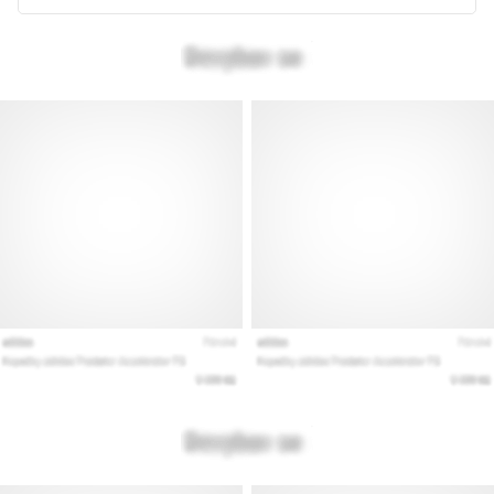
az
állóképességi
teljesítményt.
Vajon
tényleg
igaz?
Tudd
meg,
miből…
Minden cikk
megjelenítése