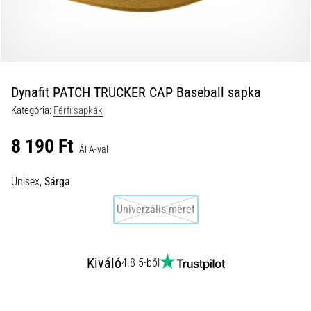
okok
és
a
leghatékonyabb
kezelések
Dynafit PATCH TRUCKER CAP Baseball sapka
Éles
Kategória:
Férfi sapkák
sarokfájdalmat
tapasztalsz
8 190 Ft
futás
ÁFA-val
közben
vagy
Unisex,
Sárga
után?
Az
Univerzális méret
egyik
leggyakoribb
kiváltó
Kiváló
4.8 5-ből
ok
a
talpi
bőnye