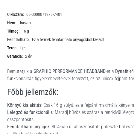
Cikkszám:
08-0000071275-7401
Nem:
Uniszex
Tömeg:
16 g
Fenntartható:
Ez a termék fenntartható anyagokból készült
Terep:
Igen
Garancia:
2 év
Bemutatjuk a
GRAPHIC PERFORMANCE HEADBAND
-et a
Dynafit
-t
funkcionalitás figyelembevételével tervezett, ez az unisex fejpánt 
Főbb jellemzők:
Könnyű kialakítás
: Csak 16 g súlyú, ez a fejpánt maximális kényelme
Lélegző és funkcionális
: Maradj hűvös és száraz a rendkívül léleg
összpontosíts.
Fenntartható anyagok
: 80%-ban újrahasznosított poliészterből és 
az öko-barát gyakorlatokat.