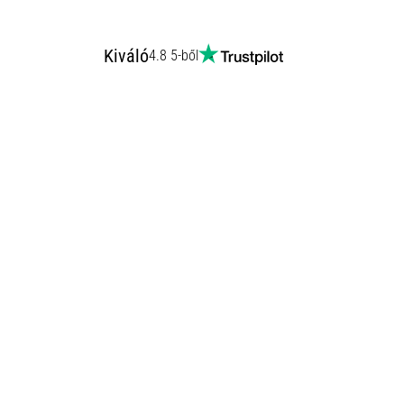
Kiváló
4.8 5-ből