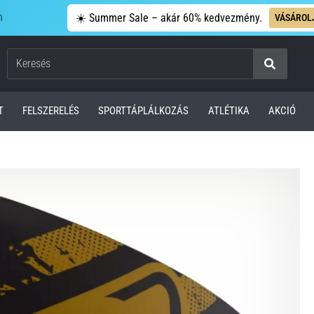
n
☀️ Summer Sale – akár 60% kedvezmény.
VÁSÁROL
Keresés
T
FELSZERELÉS
SPORTTÁPLÁLKOZÁS
ATLÉTIKA
AKCIÓ