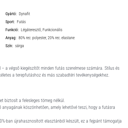
Gyártó:
Dynafit
Sport:
Futás
Funkció:
Légáteresztő, Funkcionális
Anyag:
80% rec. polyester, 20% rec. elastane
Szín:
sárga
ől – a végső kiegészítőt minden futás szerelmese számára. Stílus és
tökéletes a terepfutáshoz és más szabadtéri tevékenységekhez.
t biztosít a felesleges tömeg nélkül.
ző anyagának köszönhetően, amely lehetővé teszi, hogy a futásra
20%-ban újrahasznosított elasztánból készült, ez a fejpánt támogatja