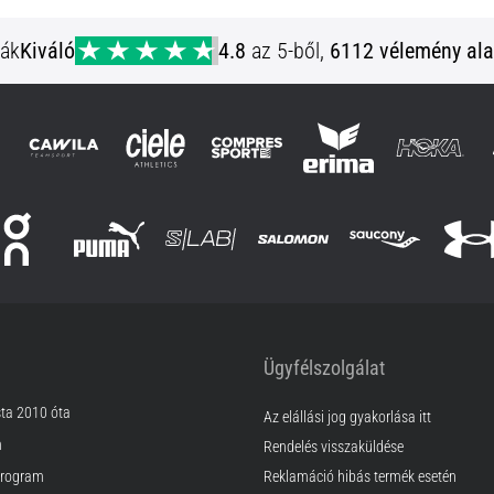
ják
Kiváló
4.8
az 5-ből,
6112 vélemény ala
Ügyfélszolgálat
sta 2010 óta
Az elállási jog gyakorlása itt
m
Rendelés visszaküldése
rogram
Reklamáció hibás termék esetén