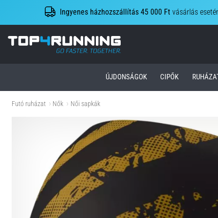
Ingyenes házhozszállítás 45 000 Ft
vásárlás eseté
Top4Running.hu
ÚJDONSÁGOK
CIPŐK
RUHÁZA
Futó ruházat
Nők
Női sapkák