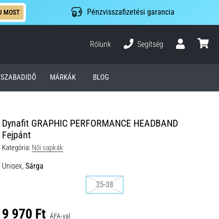
Pénzvisszafizetési garancia
J MOST
Rólunk
Segítség
Felhasználó
kosár
SZABADIDŐ
MÁRKÁK
BLOG
Dynafit GRAPHIC PERFORMANCE HEADBAND
Fejpánt
Kategória:
Női sapkák
Unisex,
Sárga
35-38
9 970 Ft
ÁFA-val