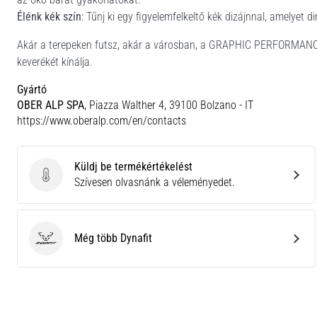
Élénk kék szín
: Tűnj ki egy figyelemfelkeltő kék dizájnnal, amelyet 
Akár a terepeken futsz, akár a városban, a GRAPHIC PERFORMANCE 
keverékét kínálja.
Gyártó
OBER ALP SPA
, Piazza Walther 4, 39100 Bolzano - IT
https://www.oberalp.com/en/contacts
Küldj be termékértékelést
Küldj be termékértékelést
Szívesen olvasnánk a véleményedet.
Még több Dynafit
Dynafit