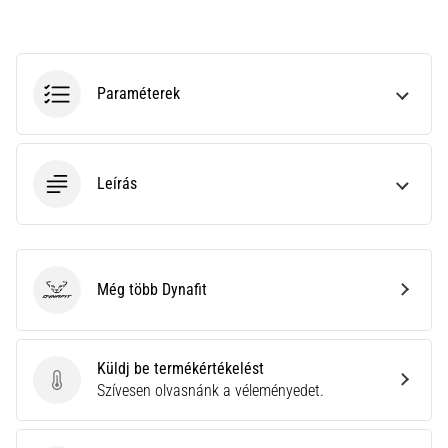
nagyobb
párnázással
Melyek
Paraméterek
a
TOP
futócipőmodellek
nagyobb
párnázással?
Leírás
Fedezd
fel
a
párnázott
Még több Dynafit
cipőket
Dynafit
országútra
és
terepre,
Küldj be termékértékelést
és
Küldj be termékértékelést
Szívesen olvasnánk a véleményedet.
élvezd
a…