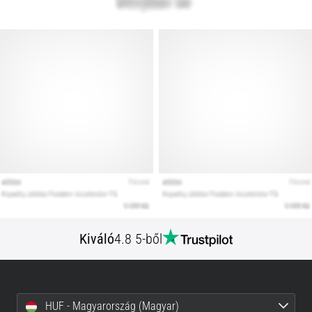
Kiváló
4.8 5-ből
HUF - Magyarország (Magyar)