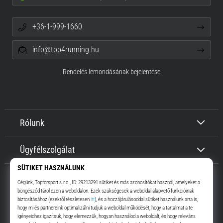
+36-1-999-1660
info@top4running.hu
Rendelés lemondásának bejelentése
Rólunk
Ügyfélszolgálat
Top4Running.hu
Már több, mint 16 éve motiválunk, hogy menj, és fuss. Gyorsabban.