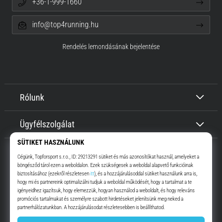
+36-1-999-1660
info@top4running.hu
Rendelés lemondásának bejelentése
Rólunk
Ügyfélszolgálat
Top4Running.hu
Már több, mint 16 éve motiválunk, hogy menj, és fuss. Gyorsabban.
Velünk. Mindennap.