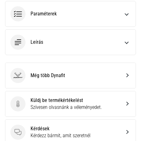
hajtható…
Paraméterek
2026.08.06.
•
11 perces olvasási idő
Leírás
Futótérd:
Okok,
kezelés
és
megelőzés
Még több Dynafit
Dynafit
A
futótérd,
más
Küldj be termékértékelést
néven
Küldj be termékértékelést
Szívesen olvasnánk a véleményedet.
iliotibiális
szalag
szindróma
Kérdések
(ITBS),
Kérdések
Kérdezz bármit, amit szeretnél
egy