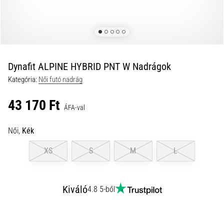
és
hogyan
kell
végrehajtani
őket?
Dynafit ALPINE HYBRID PNT W Nadrágok
A
Kategória:
Női futó nadrág
gyakorlatban
az
43 170 Ft
ingafutás
ÁFA-val
a
sebességet,
Női,
Kék
a
mozgékonyságot
XS
S
M
L
és
az
irányváltási
Kiváló
4.8 5-ből
képességet
teszteli.
Hogyan