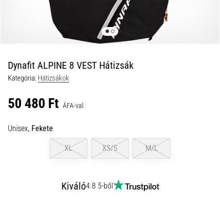
és
hogyan
kell
végrehajtani
őket?
Dynafit ALPINE 8 VEST Hátizsák
A
Kategória:
Hátizsákok
gyakorlatban
az
50 480 Ft
ingafutás
ÁFA-val
a
sebességet,
Unisex,
Fekete
a
mozgékonyságot
XL
XS/S
M/L
és
az
irányváltási
Kiváló
4.8 5-ből
képességet
teszteli.
Hogyan