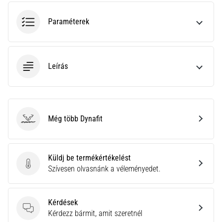
hajtható…
Paraméterek
2026.08.06.
•
11 perces olvasási idő
Leírás
Futótérd:
Okok,
kezelés
és
megelőzés
Még több Dynafit
Dynafit
A
futótérd,
más
Küldj be termékértékelést
néven
Küldj be termékértékelést
Szívesen olvasnánk a véleményedet.
iliotibiális
szalag
szindróma
Kérdések
(ITBS),
Kérdések
Kérdezz bármit, amit szeretnél
egy