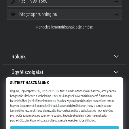
+36-1-999-1660
info@top4running.hu
Rendelés lemondásának bejelentése
Rólunk
Ügyfélszolgálat
Top4Running.hu
Már több, mint 16 éve motiválunk, hogy menj, és fuss. Gyorsabban.
Velünk. Mindennap.