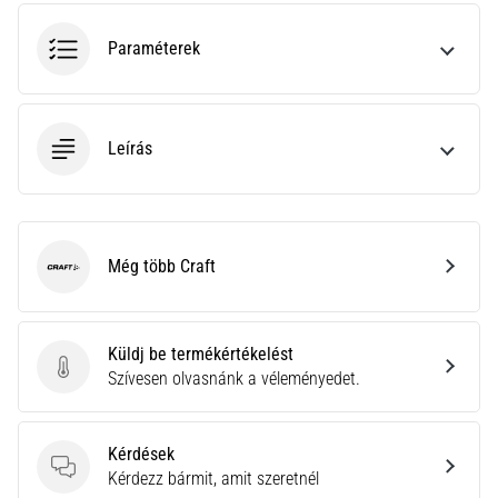
hajtható…
Paraméterek
2026.08.06.
•
11 perces olvasási idő
Leírás
Futótérd:
Okok,
kezelés
és
megelőzés
Még több Craft
Craft
A
futótérd,
más
Küldj be termékértékelést
néven
Küldj be termékértékelést
Szívesen olvasnánk a véleményedet.
iliotibiális
szalag
szindróma
Kérdések
(ITBS),
Kérdések
Kérdezz bármit, amit szeretnél
egy