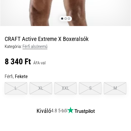
és
hogyan
kell
végrehajtani
őket?
CRAFT Active Extreme X Boxeralsók
A
Kategória:
Férfi alsónemű
gyakorlatban
az
8 340 Ft
ingafutás
ÁFA-val
a
sebességet,
Férfi,
Fekete
a
mozgékonyságot
L
XL
XXL
S
M
és
az
irányváltási
Kiváló
4.8 5-ből
képességet
teszteli.
Hogyan