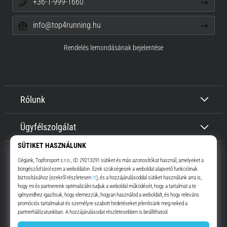
+36-1-999-1660
info@top4running.hu
Rendelés lemondásának bejelentése
Rólunk
Ügyfélszolgálat
Top4Running.hu
Már több, mint 16 éve motiválunk, hogy menj, és fuss. Gyorsabban.
Velünk. Mindennap.