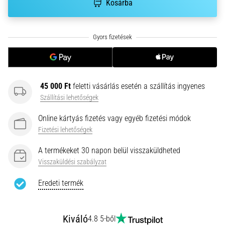
Kosárba
gyulladása
…
2026.08.05.
•
14 perces olvasási idő
45 000 Ft
feletti vásárlás esetén a szállítás ingyenes
Szénhidrát-
Szállítási lehetőségek
szuperkompenzáció:
Hogyan
Online kártyás fizetés vagy egyéb fizetési módok
befolyásolja
Fizetési lehetőségek
a
futóteljesítményt?
A termékeket 30 napon belül visszaküldheted
Visszaküldési szabályzat
Azt
mondják,
Eredeti termék
a
szénhidrát-
szuperkompenzáció
Kiváló
4.8 5-ből
javítja