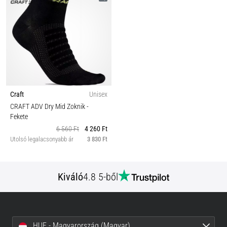
Craft
Unisex
CRAFT ADV Dry Mid Zoknik
-
Fekete
6 560 Ft
4 260 Ft
Utolsó legalacsonyabb ár
3 830 Ft
Kiváló
4.8 5-ből
HUF - Magyarország (Magyar)