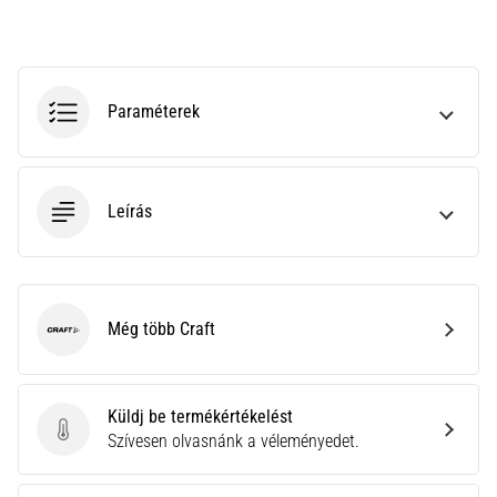
az
állóképességi
teljesítményt.
Vajon
tényleg
Paraméterek
igaz?
Tudd
meg,
miből…
Leírás
Minden cikk
megjelenítése
Még több Craft
Craft
Küldj be termékértékelést
Küldj be termékértékelést
Szívesen olvasnánk a véleményedet.