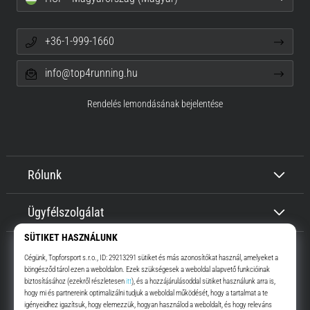
+36-1-999-1660
info@top4running.hu
Rendelés lemondásának bejelentése
Rólunk
Ügyfélszolgálat
Top4Running.hu