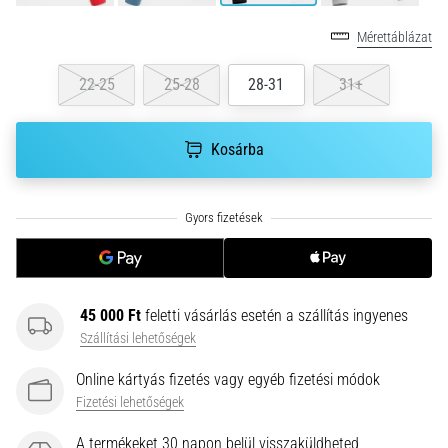
•
10 perces olvasási idő
Mérettáblázat
Plantar
Fasciitis:
22-25
25-28
28-31
31+
Tünetek,
okok
Kosárba
és
a
leghatékonyabb
kezelések
Éles
sarokfájdalmat
tapasztalsz
45 000 Ft
feletti vásárlás esetén a szállítás ingyenes
futás
Szállítási lehetőségek
közben
vagy
Online kártyás fizetés vagy egyéb fizetési módok
után?
Fizetési lehetőségek
Az
egyik
A termékeket 30 napon belül visszaküldheted