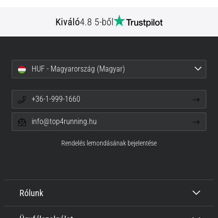
Kiváló
4.8 5-ből
HUF - Magyarország (Magyar)
+36-1-999-1660
info@top4running.hu
Rendelés lemondásának bejelentése
Rólunk