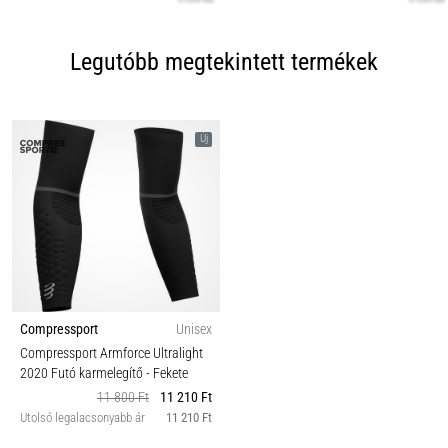
Legutóbb megtekintett termékek
Új
Compressport
Unisex
Compressport Armforce Ultralight
2020 Futó karmelegítő
- Fekete
11 800 Ft
11 210 Ft
Utolsó legalacsonyabb ár
11 210 Ft