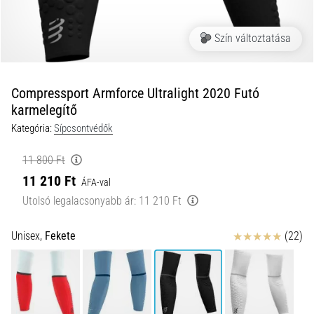
okai
A
Szín változtatása
térdfájdalom
életében
legalább
egyszer
Compressport Armforce Ultralight 2020 Futó
minden
karmelegítő
futót
Kategória:
Sípcsontvédők
elér,
legyen
11 800 Ft
szó
11 210 Ft
amatőrről
ÁFA-val
vagy
Utolsó legalacsonyabb ár:
11 210 Ft
profiról.
Mik
Értékelés
Unisex,
Fekete
(22)
a
fájdalom…
2026.08.05.