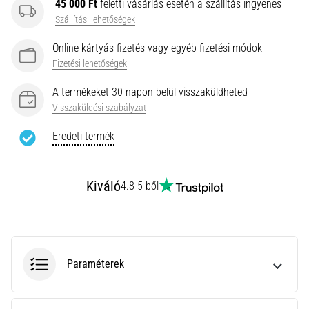
45 000 Ft
feletti vásárlás esetén a szállítás ingyenes
rendkívül
Szállítási lehetőségek
gyakori
egészségügyi
Online kártyás fizetés vagy egyéb fizetési módok
probléma,
Fizetési lehetőségek
amellyel
a…
A termékeket 30 napon belül visszaküldheted
Visszaküldési szabályzat
Minden cikk
Eredeti termék
megjelenítése
Kiváló
4.8 5-ből
Paraméterek