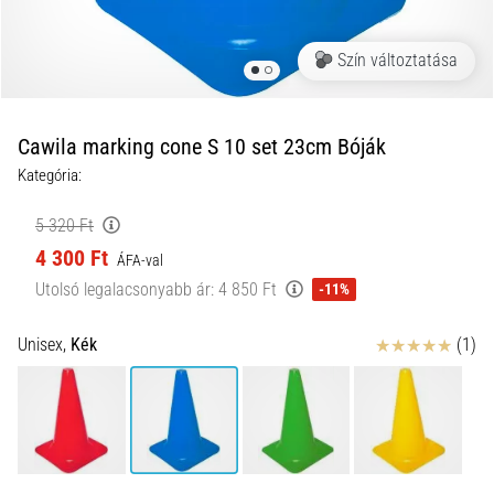
és
hogyan
Szín változtatása
kell
végrehajtani
őket?
Cawila marking cone S 10 set 23cm Bóják
A
Kategória:
gyakorlatban
az
5 320 Ft
ingafutás
4 300 Ft
a
ÁFA-val
sebességet,
Utolsó legalacsonyabb ár:
4 850 Ft
-11%
a
mozgékonyságot
Értékelés
Unisex,
Kék
(1)
és
az
irányváltási
képességet
teszteli.
Hogyan