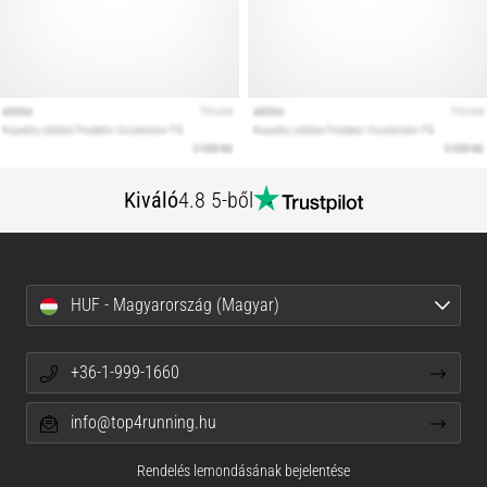
Kiváló
4.8 5-ből
HUF - Magyarország (Magyar)
+36-1-999-1660
info@top4running.hu
Rendelés lemondásának bejelentése