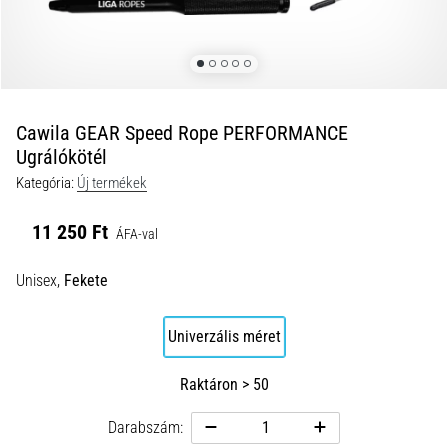
okai
A
térdfájdalom
életében
legalább
egyszer
Cawila GEAR Speed Rope PERFORMANCE
minden
Ugrálókötél
futót
Kategória:
Új termékek
elér,
legyen
11 250 Ft
ÁFA-val
szó
amatőrről
Unisex,
Fekete
vagy
profiról.
Mik
Univerzális méret
a
fájdalom…
Raktáron > 50
Darabszám:
2026.08.05.