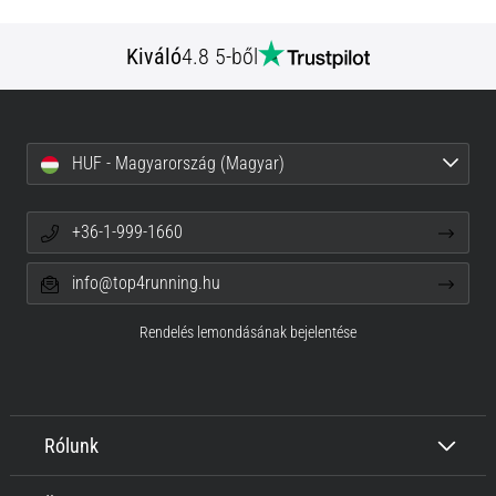
Kiváló
4.8 5-ből
HUF - Magyarország (Magyar)
+36-1-999-1660
info@top4running.hu
Rendelés lemondásának bejelentése
Rólunk