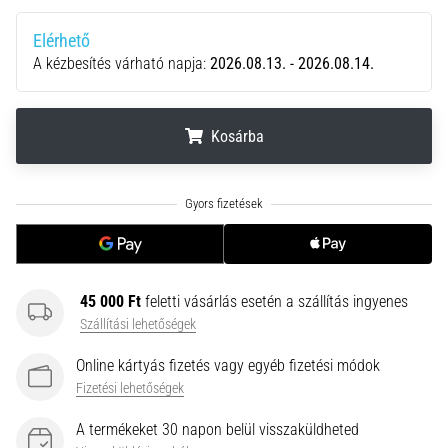
•
10 perces olvasási idő
Elérhető
Plantar
A kézbesítés várható napja:
2026.08.13. - 2026.08.14.
Fasciitis:
Tünetek,
okok
Kosárba
és
a
.
.
.
leghatékonyabb
kezelések
Éles
sarokfájdalmat
tapasztalsz
45 000 Ft
feletti vásárlás esetén a szállítás ingyenes
futás
Szállítási lehetőségek
közben
vagy
Online kártyás fizetés vagy egyéb fizetési módok
után?
Fizetési lehetőségek
Az
A termékeket 30 napon belül visszaküldheted
egyik