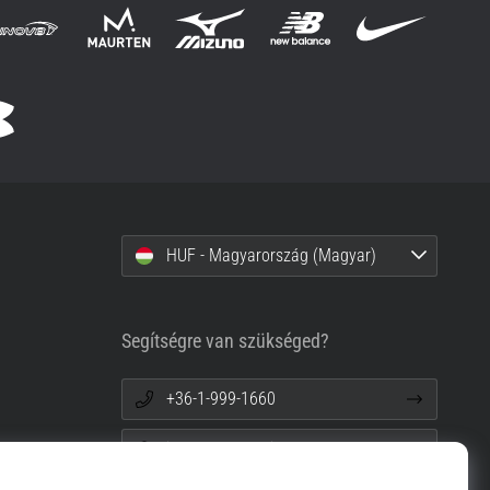
HUF - Magyarország (Magyar)
Segítségre van szükséged?
+36-1-999-1660
info@top4running.hu