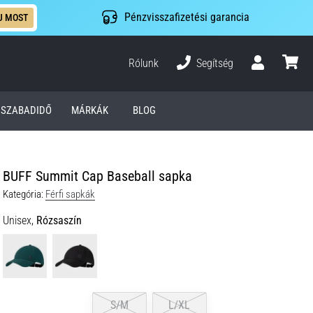
Pénzvisszafizetési garancia
J MOST
Rólunk
Segítség
Felhasználó
kosár
SZABADIDŐ
MÁRKÁK
BLOG
BUFF Summit Cap Baseball sapka
Kategória:
Férfi sapkák
Unisex,
Rózsaszín
S/M
L/XL