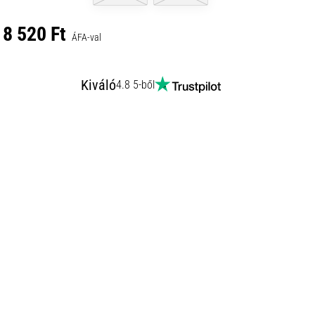
8 520 Ft
ÁFA-val
Kiváló
4.8 5-ből