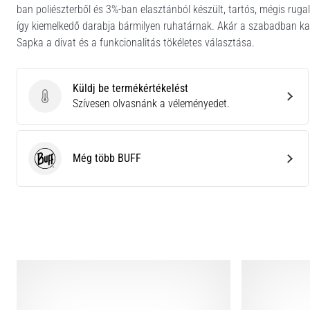
ban poliészterből és 3%-ban elasztánból készült, tartós, mégis rugalm
így kiemelkedő darabja bármilyen ruhatárnak. Akár a szabadban ka
Sapka a divat és a funkcionalitás tökéletes választása.
Küldj be termékértékelést
Küldj be termékértékelést
Szívesen olvasnánk a véleményedet.
Még több BUFF
BUFF