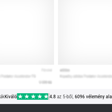
ják
Kiváló
4.8
az 5-ből,
6096 vélemény ala