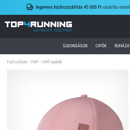
Ingyenes házhozszállítás 45 000 Ft
vásárlás eseté
Top4Running.hu
ÚJDONSÁGOK
CIPŐK
RUHÁZA
Futó ruházat
Férfi
Férfi sapkák