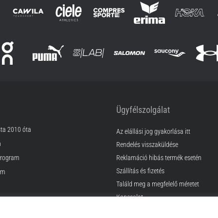
Ügyfélszolgálat
sta 2010 óta
Az elállási jog gyakorlása itt
m
Rendelés visszaküldése
rogram
Reklamáció hibás termék esetén
Szállítás és fizetés
am
Találd meg a megfelelő méretet
Kapcsolat
k
GyIK
ződési Feltételek